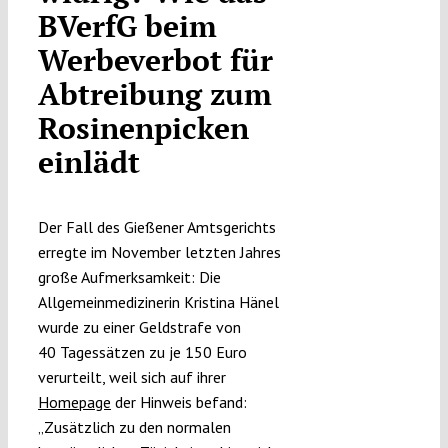
BVerfG beim
Submissions
Werbeverbot für
Abtreibung zum
Funding
Rosinen­picken
einlädt
Projects
Der Fall des Gießener Amtsgerichts
erregte im November letzten Jahres
große Aufmerksamkeit: Die
Allgemeinmedizinerin Kristina Hänel
wurde zu einer Geldstrafe von
40 Tagessätzen zu je 150 Euro
verurteilt, weil sich auf ihrer
Homepage
der Hinweis befand:
„Zusätzlich zu den normalen