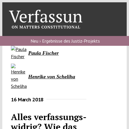
Skip
to
content
Toggl
Navig
Verfassungs
blog
Neu › Ergebnisse des Justiz-Projekts
Paula Fischer
Verfassungs
debate
Verfassungs
Henrike von Scheliha
podcast
Verfassungs
16 March 2018
editorial
Alles verfassungs­
About
widrig? Wie das