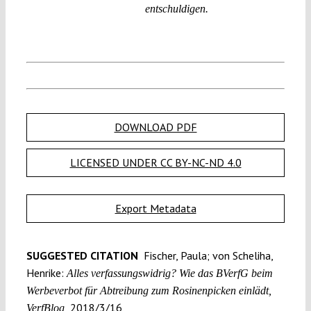
entschuldigen.
DOWNLOAD PDF
LICENSED UNDER CC BY-NC-ND 4.0
Export Metadata
SUGGESTED CITATION
Fischer, Paula; von Scheliha,
Henrike:
Alles verfassungs­widrig? Wie das BVerfG beim
Werbeverbot für Abtreibung zum Rosinen­picken einlädt,
2018/3/16,
VerfBlog,