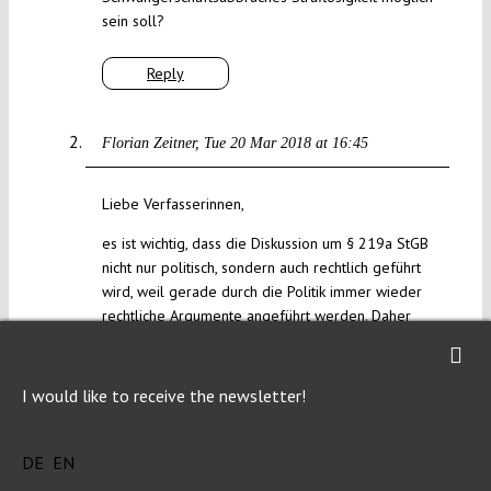
sein soll?
Reply
Florian Zeitner
Tue 20 Mar 2018 at 16:45
Liebe Verfasserinnen,
es ist wichtig, dass die Diskussion um § 219a StGB
nicht nur politisch, sondern auch rechtlich geführt
wird, weil gerade durch die Politik immer wieder
rechtliche Argumente angeführt werden. Daher
danke ich Ihnen für Ihren Beitrag. Folgendes habe
ich allerdings anzumerken:
I would like to receive the newsletter!
Einerseits begründen Sie eine mögliche
Verfassungswidrigkeit der gegenwärtigen
Regelung mit Zweifeln daran, ob eine Regelung,
DE
EN
die gem. § 5 SchKG den Schutz des ungeborenen