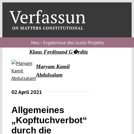
Skip
to
content
Toggl
Navig
Verfassungs
blog
Neu › Ergebnisse des Justiz-Projekts
Klaus Ferdinand G�rditz
Verfassungs
debate
Maryam Kamil
Abdulsalam
Verfassungs
podcast
02 April 2021
Verfassungs
editorial
Allgemeines
„Kopftuchverbot“
About
durch die