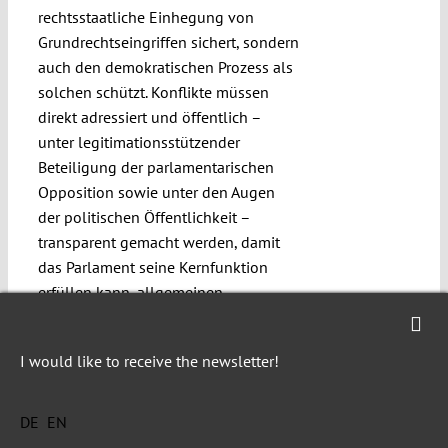
rechtsstaatliche Einhegung von
Grundrechtseingriffen sichert, sondern
auch den demokratischen Prozess als
solchen schützt. Konflikte müssen
direkt adressiert und öffentlich –
unter legitimationsstützender
Beteiligung der parlamentarischen
Opposition sowie unter den Augen
der politischen Öffentlichkeit –
transparent gemacht werden, damit
das Parlament seine Kernfunktion
erfüllen kann, allgemeinen
Interessenausgleich herzustellen.
Zumutbarer Interessenausgleich setzt
I would like to receive the newsletter!
wiederum voraus, dass zunächst
Interessen im Verfahren identifiziert
werden und klar wird, was auf dem
DE
EN
Spiel steht. Der vorliegende