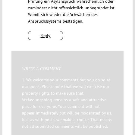
Prüfung ein Asylanspruch wahrscheinlich oder
zumindest nicht offensichtlich unbegründet ist.
Womit sich wieder die Schwächen des
Anspruchssystems bestätigen.
Reply
WRITE A COMMENT
1. We welcome your comments but you do so as
our guest. Please note that we will exercise our
property rights to make sure that
Verfassungsblog remains a safe and attractive
place for everyone. Your comment will not
appear immediately but will be moderated by us.
Just as with posts, we make a choice. That means
not all submitted comments will be published.