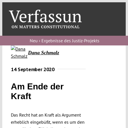
Skip
to
content
Toggl
Navig
Verfassungs
blog
Neu › Ergebnisse des Justiz-Projekts
Verfassungs
Dana Schmalz
debate
14 September 2020
Verfassungs
podcast
Am Ende der
Verfassungs
Kraft
editorial
Das Recht hat an Kraft als Argument
About
erheblich eingebüßt, wenn es um den