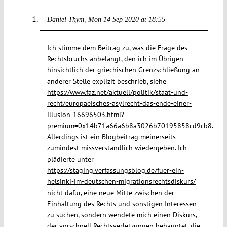
Daniel Thym
Mon 14 Sep 2020 at 18:55
Ich stimme dem Beitrag zu, was die Frage des
Rechtsbruchs anbelangt, den ich im Übrigen
hinsichtlich der griechischen Grenzschließung an
anderer Stelle explizit beschrieb, siehe
https://www.faz.net/aktuell/politik/staat-und-
recht/europaeisches-asylrecht-das-ende-einer-
illusion-16696503.html?
premium=0x14b71a66a6b8a3026b70195858cd9cb8
.
Allerdings ist ein Blogbeitrag meinerseits
zumindest missverständlich wiedergeben. Ich
plädierte unter
https://staging.verfassungsblog.de/fuer-ein-
helsinki-im-deutschen-migrationsrechtsdiskurs/
nicht dafür, eine neue Mitte zwischen der
Einhaltung des Rechts und sonstigen Interessen
zu suchen, sondern wendete mich einen Diskurs,
der vorschnell Rechtsverletzungen behauptet, die