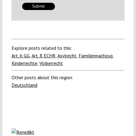
Explore posts related to this:
Art. 6 GG
,
Art. 8 ECHR
,
Asylrecht
,
Familiennachzug
,
Kinderrechte
,
Völkerrecht
Other posts about this region:
Deutschland