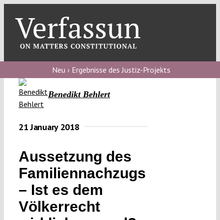
Skip
to
content
Toggl
Navig
Verfassungs
blog
Neu › Ergebnisse des Justiz-Projekts
Verfassungs
Benedikt Behlert
debate
Verfassungs
21 January 2018
podcast
Aussetzung des
Verfassungs
Familiennachzugs
editorial
– Ist es dem
About
Völkerrecht