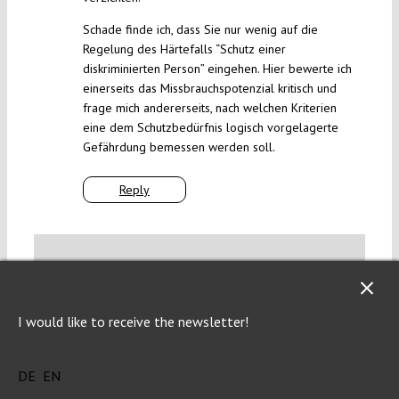
Schade finde ich, dass Sie nur wenig auf die
Regelung des Härtefalls “Schutz einer
diskriminierten Person” eingehen. Hier bewerte ich
einerseits das Missbrauchspotenzial kritisch und
frage mich andererseits, nach welchen Kriterien
eine dem Schutzbedürfnis logisch vorgelagerte
Gefährdung bemessen werden soll.
Reply
WRITE A COMMENT
1. We welcome your comments but you do so as
I would like to receive the newsletter!
our guest. Please note that we will exercise our
property rights to make sure that Verfassungsblog
DE
EN
remains a safe and attractive place for everyone.
Your comment will not appear immediately but