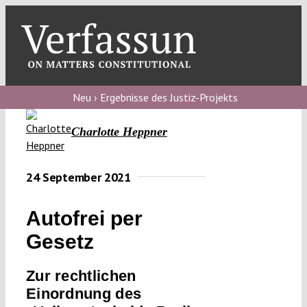
Skip
to
content
Toggl
Navig
Verfassungs
blog
Neu › Ergebnisse des Justiz-Projekts
Verfassungs
Charlotte Heppner
debate
Verfassungs
24 September 2021
podcast
Autofrei per
Verfassungs
Gesetz
editorial
Zur rechtlichen
About
Einordnung des