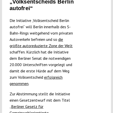
„Volksentscheids Berlin
Submissions
autofrei“
Die Initiative „Volksentscheid Berlin
Funding
autofrei“ will Berlin innerhalb des S-
Bahn-Rings weitgehend vom privaten
Projects
Autoverkehr befreien und so
die
größte autoreduzierte Zone der Welt
schaffen. Kürzlich hat die Initiative
dem Berliner Senat die notwendigen
20.000 Unterschriften vorgelegt und
damit die erste Hürde auf dem Weg
zum Volksentscheid
erfolgreich
genommen
.
Zur Abstimmung stellt die Initiative
einen Gesetzentwurf mit dem Titel
„
Berliner Gesetz für
Gemeinwohlorientierte