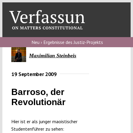
Skip
to
content
Toggl
Navig
Verfassungs
blog
Neu › Ergebnisse des Justiz-Projekts
Verfassungs
Maximilian Steinbeis
debate
19 September 2009
Verfassungs
podcast
Barroso, der
Verfassungs
Revolutionär
editorial
About
Hier ist er als junger maoistischer
Studentenführer zu sehen: