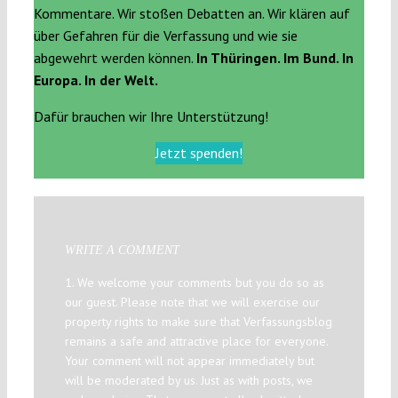
Kommentare. Wir stoßen Debatten an. Wir klären auf
über Gefahren für die Verfassung und wie sie
abgewehrt werden können.
In Thüringen. Im Bund. In
Europa. In der Welt.
Dafür brauchen wir Ihre Unterstützung!
Jetzt spenden!
WRITE A COMMENT
1. We welcome your comments but you do so as
our guest. Please note that we will exercise our
property rights to make sure that Verfassungsblog
remains a safe and attractive place for everyone.
Your comment will not appear immediately but
will be moderated by us. Just as with posts, we