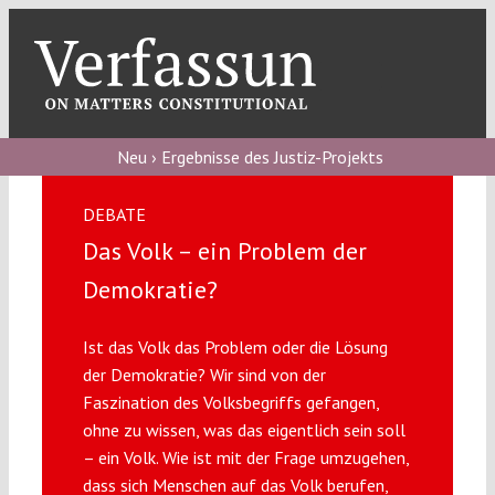
Skip
to
content
Toggl
Navig
Verfassungs
blog
Neu › Ergebnisse des Justiz-Projekts
Verfassungs
DEBATE
debate
Das Volk – ein Problem der
Verfassungs
Demokratie?
podcast
Ist das Volk das Problem oder die Lösung
Verfassungs
der Demokratie? Wir sind von der
editorial
Faszination des Volksbegriffs gefangen,
ohne zu wissen, was das eigentlich sein soll
About
– ein Volk. Wie ist mit der Frage umzugehen,
dass sich Menschen auf das Volk berufen,