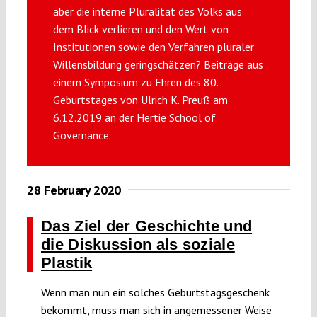
aber die interne Pluralität des Volks aus
Submissions
dem Blick verlieren und den Wert von
Institutionen sowie den Verfahren pluraler
Funding
Willensbildung geringschätzen? Beiträge aus
einem Symposium zu Ehren des 80.
Geburtstages von Ulrich K. Preuß am
Projects
6.12.2019 an der Hertie School of
Governance.
28 February 2020
Das Ziel der Geschichte und
die Diskussion als soziale
Plastik
Wenn man nun ein solches Geburtstagsgeschenk
bekommt, muss man sich in angemessener Weise