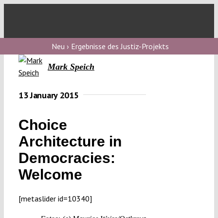
Skip
to
Toggl
content
Navig
V
Neu › Ergebnisse des Justiz-Projekts
Mark Speich
V
13 January 2015
V
Choice
Architecture in
V
Democracies:
Welcome
[metaslider id=10340]