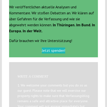
Wir veröffentlichen aktuelle Analysen und
Kommentare. Wir stoßen Debatten an. Wir klären auf
über Gefahren für die Verfassung und wie sie
abgewehrt werden können.
In Thüringen. Im Bund. In
Europa. In der Welt.
Dafür brauchen wir Ihre Unterstützung!
Jetzt spenden!
WRITE A COMMENT
1. We welcome your comments but you do so as
our guest. Please note that we will exercise our
property rights to make sure that Verfassungsblog
remains a safe and attractive place for everyone.
Your comment will not appear immediately but