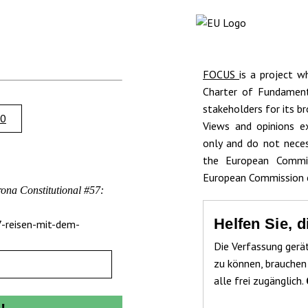
FOCUS
is a project w
Charter of Fundamenta
stakeholders for its br
.0
Views and opinions e
only and do not neces
the European Commis
European Commission c
ona Constitutional #57:
Helfen Sie, 
7-reisen-mit-dem-
Die Verfassung gerä
zu können, brauchen
alle frei zugänglich.