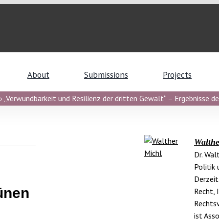
About
Submissions
Projects
 „Verwundbarkeit und Resilienz der dritten Gewalt“ – Ergebnisse de
Walthe
Dr. Wal
Politik
Derzeit
ünen
Recht, 
Rechtsv
ist Ass