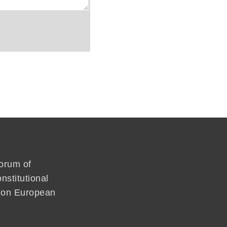
forum of
nstitutional
mmon European