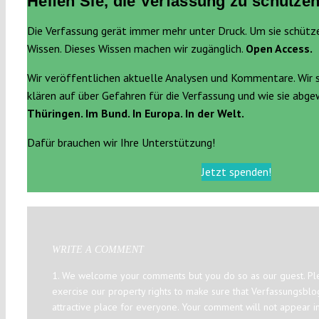
Helfen Sie, die Verfassung zu schützen
Die Verfassung gerät immer mehr unter Druck. Um sie schütz
Wissen. Dieses Wissen machen wir zugänglich.
Open Access.
Wir veröffentlichen aktuelle Analysen und Kommentare. Wir 
klären auf über Gefahren für die Verfassung und wie sie abg
Thüringen. Im Bund. In Europa. In der Welt.
Dafür brauchen wir Ihre Unterstützung!
Jetzt spenden!
WRITE A COMMENT
1. We welcome your comments but you do so as our guest. Ple
exercise our property rights to make sure that Verfassungsbl
attractive place for everyone. Your comment will not appear i