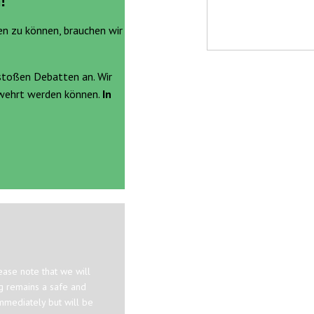
!
en zu können, brauchen wir
stoßen Debatten an. Wir
ewehrt werden können.
In
ase note that we will
og remains a safe and
mmediately but will be