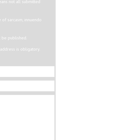
eans not all submitted
e of sarcasm, innuendo
t be published.
ddress is obligatory.