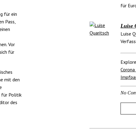
für Eu
 für ein
en Pass,
Luise 
einen
Luise Q
Verfass
nen. Vor
ich für
Explore
Corona 
äisches
Impfpa
me mit den
e
No Com
für Politik
ditor des