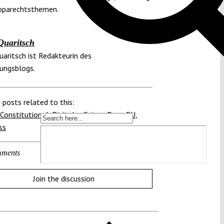
roparechtsthemen.
Quaritsch
uaritsch ist Redakteurin des
ungsblogs.
 posts related to this:
Constitutional
,
Digitaler Grüner Pass
,
EU
,
ss
ments
Join the discussion