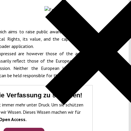
hich aims to raise public awareness of the EU
l Rights, its value, and the capacity of key
oader application.
xpressed are however those of the author(s)
sarily reflect those of the European Union or
sion. Neither the European Union nor the
an be held responsible for them.
die Verfassung zu schützen!
t immer mehr unter Druck. Um sie schützen
 wir Wissen. Dieses Wissen machen wir für
Open Access.