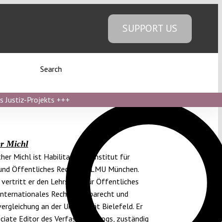
SUPPORT US
Search
s Justiz-Projekts
+++
r Michl
ther Michl ist Habilitand am Institut für
 und Öffentliches Recht der LMU München.
 vertritt er den Lehrstuhl für Öffentliches
Internationales Recht, Europarecht und
ergleichung an der Universität Bielefeld. Er
ociate Editor des Verfassungsblogs, zuständig