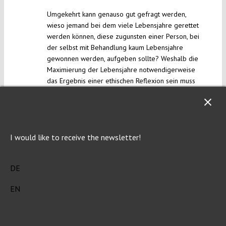
Umgekehrt kann genauso gut gefragt werden,
wieso jemand bei dem viele Lebensjahre gerettet
werden können, diese zugunsten einer Person, bei
der selbst mit Behandlung kaum Lebensjahre
gewonnen werden, aufgeben sollte? Weshalb die
Maximierung der Lebensjahre notwendigerweise
das Ergebnis einer ethischen Reflexion sein muss
(zumindest verglichen mit einer Betrachtung der
Anzahl der Geretteten, gemessen zum Zeitpunkt
der Behandlung) ist den Hauptkritikpunkten zu
entnehmen.
I would like to receive the newsletter!
“Sind die Ressourcen dann nicht am
wertproduktivsten („effizientesten“) eingesetzt,
wenn man anstelle der Anzahl der Überlebenden
DE
die Anzahl der Lebensjahre maximiert? Diese
Redeweise passt für Wirtschaftsunternehmen, die
EN
Eigner haben, denen die produzierten Werte
gehören. Für das Gesundheitswesen passt sie
nicht. Menschen haben keine Eigner.”