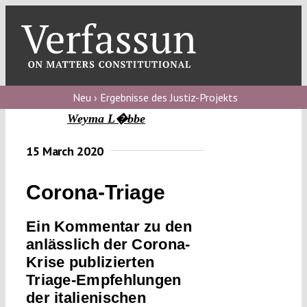
Skip
to
content
Toggl
Navig
Verfassungs
blog
Neu › Ergebnisse des Justiz-Projekts
Weyma L�bbe
Verfassungs
debate
15 March 2020
Verfassungs
Corona-Triage
podcast
Verfassungs
Ein Kommentar zu den
editorial
anlässlich der Corona-
Krise publizierten
About
Triage-Empfehlungen
der italienischen