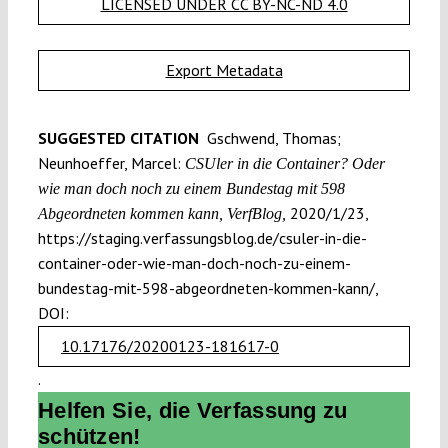
LICENSED UNDER CC BY-NC-ND 4.0
Export Metadata
SUGGESTED CITATION
Gschwend, Thomas;
Neunhoeffer, Marcel:
CSUler in die Container? Oder
wie man doch noch zu einem Bundestag mit 598
2020/1/23,
Abgeordneten kommen kann, VerfBlog,
https://staging.verfassungsblog.de/csuler-in-die-
container-oder-wie-man-doch-noch-zu-einem-
bundestag-mit-598-abgeordneten-kommen-kann/,
DOI:
10.17176/20200123-181617-0
.
Helfen Sie, die Verfassung zu
schützen!