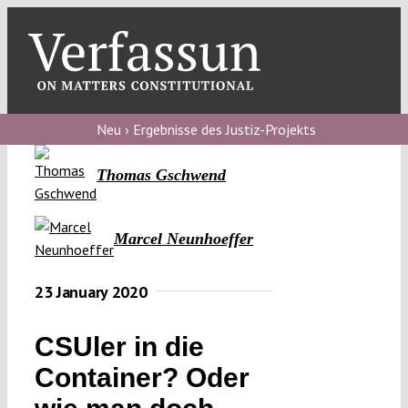
Skip
to
content
Toggl
Navig
Verfassungs
blog
Neu › Ergebnisse des Justiz-Projekts
Verfassungs
Thomas Gschwend
debate
Verfassungs
Marcel Neunhoeffer
podcast
23 January 2020
Verfassungs
editorial
CSUler in die
About
Container? Oder