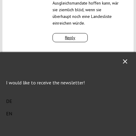
Ausgleichsmandate hoffen kann, wär
sie ziemlich blöd, wenn sie
überhaupt noch eine Landesliste
einreichen würde.
Reply
Clovis Sangrail
Thu 23 Jan 2020 at 17:03
Ja, der Vorschlag scheint nicht sonderlich
ausgegoren zu sein. Sinnvoller wäre es
I would like to receive the newsletter!
zunächst nur aus der “Direktmandatsliste”
zuzuteilen, solange die nicht erschöpft ist,
und zusätzlich die Kandidaten der anderen
DE
Parteien des jeweiligen Wahlkreises von
EN
ihrer Direktmandatsliste zu streichen. Die
Überhangmandate gingen dann vermutlich
an die Zweitplatzierten.