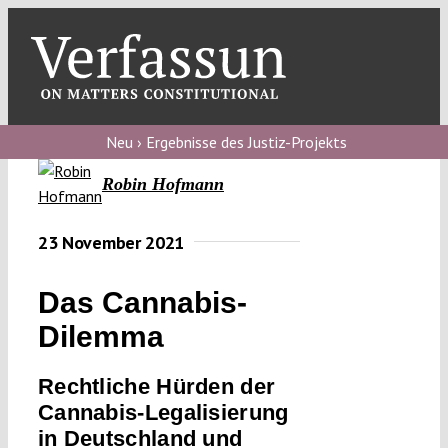
Skip
to
content
Toggl
Navig
Verfassungs
blog
Neu › Ergebnisse des Justiz-Projekts
Robin Hofmann
Verfassungs
debate
23 November 2021
Verfassungs
podcast
Das Cannabis-
Verfassungs
Dilemma
editorial
Rechtliche Hürden der
About
Cannabis-Legalisierung
in Deutschland und