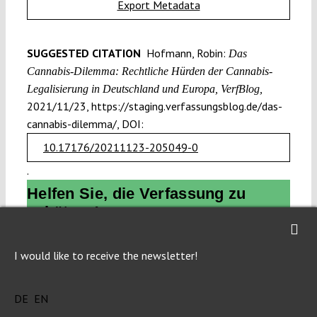
Export Metadata
SUGGESTED CITATION
Hofmann, Robin:
Das
Cannabis-Dilemma: Rechtliche Hürden der Cannabis-
Legalisierung in Deutschland und Europa, VerfBlog,
2021/11/23, https://staging.verfassungsblog.de/das-
cannabis-dilemma/, DOI:
10.17176/20211123-205049-0
.
Helfen Sie, die Verfassung zu
schützen!
Die Verfassung gerät immer mehr unter Druck. Um sie
I would like to receive the newsletter!
schützen zu können, brauchen wir Wissen. Dieses
Wissen machen wir zugänglich.
Open Access.
DE
EN
Wir veröffentlichen aktuelle Analysen und