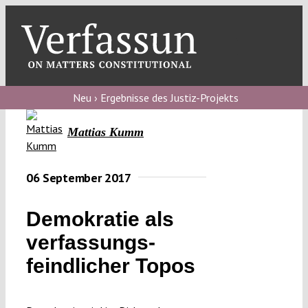
Skip
to
content
Toggl
Navig
Verfassungs
blog
Neu › Ergebnisse des Justiz-Projekts
Verfassungs
Mattias Kumm
debate
Verfassungs
06 September 2017
podcast
Demokratie als
Verfassungs
verfassungs­
editorial
feindlicher Topos
About