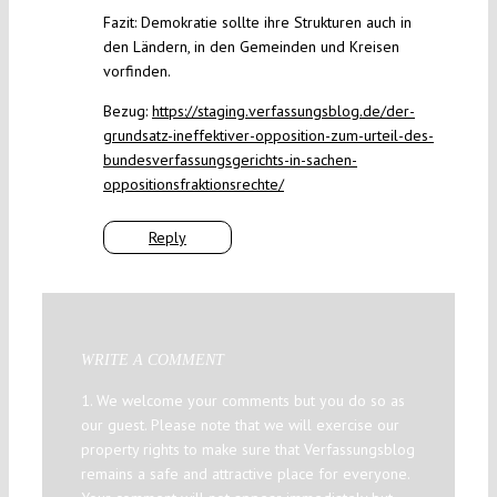
Fazit: Demokratie sollte ihre Strukturen auch in
den Ländern, in den Gemeinden und Kreisen
vorfinden.
Bezug:
https://staging.verfassungsblog.de/der-
grundsatz-ineffektiver-opposition-zum-urteil-des-
bundesverfassungsgerichts-in-sachen-
oppositionsfraktionsrechte/
Reply
WRITE A COMMENT
1. We welcome your comments but you do so as
our guest. Please note that we will exercise our
property rights to make sure that Verfassungsblog
remains a safe and attractive place for everyone.