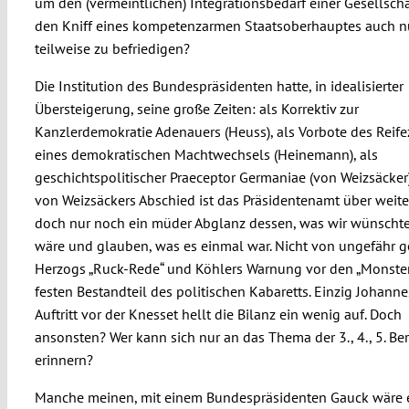
um den (vermeintlichen) Integrationsbedarf einer Gesellscha
den Kniff eines kompetenzarmen Staatsoberhauptes auch n
teilweise zu befriedigen?
Die Institution des Bundespräsidenten hatte, in idealisierter
Übersteigerung, seine große Zeiten: als Korrektiv zur
Kanzlerdemokratie Adenauers (Heuss), als Vorbote des Reif
eines demokratischen Machtwechsels (Heinemann), als
geschichtspolitischer Praeceptor Germaniae (von Weizsäcker)
von Weizsäckers Abschied ist das Präsidentenamt über weite
doch nur noch ein müder Abglanz dessen, was wir wünschte
wäre und glauben, was es einmal war. Nicht von ungefähr 
Herzogs „Ruck-Rede“ und Köhlers Warnung vor den „Monste
festen Bestandteil des politischen Kabaretts. Einzig Johann
Auftritt vor der Knesset hellt die Bilanz ein wenig auf. Doch
ansonsten? Wer kann sich nur an das Thema der 3., 4., 5. Be
erinnern?
Manche meinen, mit einem Bundespräsidenten Gauck wäre 