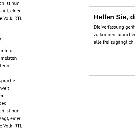
ch ist nun
agt, einer
Helfen Sie, 
e Volk, RTL
Die Verfassung gerä
zu können, brauchen
G
alle frei zugänglich
reten.
 meisten
lerin
spräche
 weit
nem
des
ch ist nun
agt, einer
e Volk, RTL