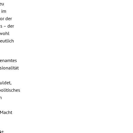
ieu
g im
or der
s – der
 wohl
eutlich
ntenamtes
sionalität
uldet,
olitisches
n
 Macht
kt