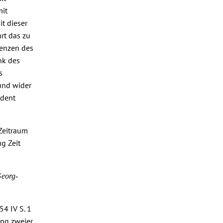
mit
t dieser
rt das zu
tenzen des
nk des
s
 und wider
ident
 Zeitraum
g Zeit
Georg-
54 IV S. 1
ung zweier