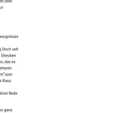
ft über
ur
ezeugnisses
. Doch seit
 Strecken
n, das es
gehören
rn“ zum
es Raus
rliner Rede
es ganz