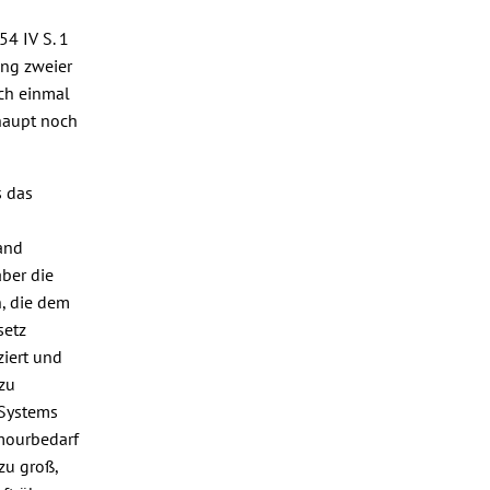
54 IV S. 1
ung zweier
och einmal
haupt noch
s das
and
aber die
, die dem
setz
ziert und
 zu
-Systems
amourbedarf
zu groß,