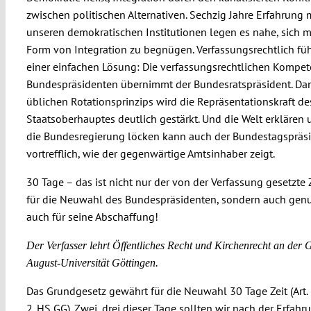
zwischen politischen Alternativen. Sechzig Jahre Erfahrung 
unseren demokratischen Institutionen legen es nahe, sich mi
Form von Integration zu begnügen. Verfassungsrechtlich füh
einer einfachen Lösung: Die verfassungsrechtlichen Kompe
Bundespräsidenten übernimmt der Bundesratspräsident. Da
üblichen Rotationsprinzips wird die Repräsentationskraft de
Staatsoberhauptes deutlich gestärkt. Und die Welt erklären
die Bundesregierung löcken kann auch der Bundestagspräs
vortrefflich, wie der gegenwärtige Amtsinhaber zeigt.
30 Tage – das ist nicht nur der von der Verfassung gesetzte
für die Neuwahl des Bundespräsidenten, sondern auch genu
auch für seine Abschaffung!
Der Verfasser lehrt Öffentliches Recht und Kirchenrecht an der 
August-Universität Göttingen.
Das Grundgesetz gewährt für die Neuwahl 30 Tage Zeit (Art. 
2. HS GG). Zwei, drei dieser Tage sollten wir nach der Erfahr