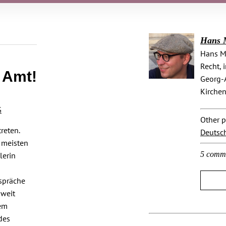
Hans 
Hans Mi
Recht, 
 Amt!
Georg-A
Kirchen
G
Other p
reten.
Deutsc
 meisten
5 comm
lerin
spräche
 weit
nem
des