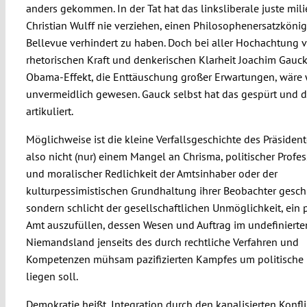
anders gekommen. In der Tat hat das linksliberale juste mil
Christian Wulff nie verziehen, einen Philosophenersatzköni
Bellevue verhindert zu haben. Doch bei aller Hochachtung v
rhetorischen Kraft und denkerischen Klarheit Joachim Gauck
Obama-Effekt, die Enttäuschung großer Erwartungen, wäre
unvermeidlich gewesen. Gauck selbst hat das gespürt und d
artikuliert.
Möglichweise ist die kleine Verfallsgeschichte des Präside
also nicht (nur) einem Mangel an Chrisma, politischer Profes
und moralischer Redlichkeit der Amtsinhaber oder der
kulturpessimistischen Grundhaltung ihrer Beobachter gesch
sondern schlicht der gesellschaftlichen Unmöglichkeit, ein p
Amt auszufüllen, dessen Wesen und Auftrag im undefinierte
Niemandsland jenseits des durch rechtliche Verfahren und
Kompetenzen mühsam pazifizierten Kampfes um politische
liegen soll.
Demokratie heißt, Integration durch den kanalisierten Konfli