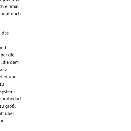
och einmal
haupt noch
s das
and
aber die
, die dem
setz
ziert und
 zu
-Systems
amourbedarf
zu groß,
ft über
ur