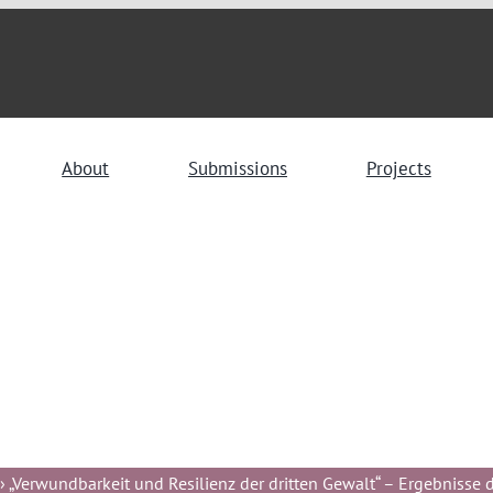
About
Submissions
Projects
 „Verwundbarkeit und Resilienz der dritten Gewalt“ – Ergebnisse de