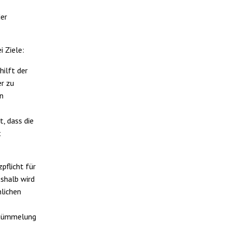
der
i Ziele:
ilft der
er zu
en
, dass die
t
flicht für
eshalb wird
nlichen
rstümmelung