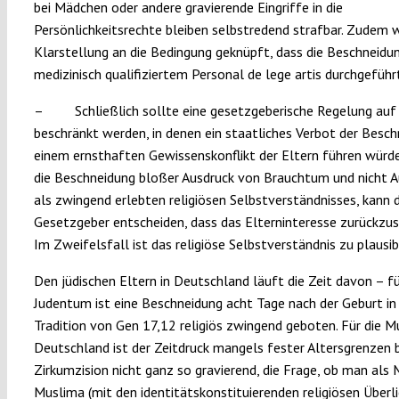
bei Mädchen oder andere gravierende Eingriffe in die
Persönlichkeitsrechte bleiben selbstredend strafbar. Zudem w
Klarstellung an die Bedingung geknüpft, dass die Beschneidu
medizinisch qualifiziertem Personal de lege artis durchgeführt
– Schließlich sollte eine gesetzgeberische Regelung auf 
beschränkt werden, in denen ein staatliches Verbot der Besc
einem ernsthaften Gewissenskonflikt der Eltern führen würd
die Beschneidung bloßer Ausdruck von Brauchtum und nicht A
als zwingend erlebten religiösen Selbstverständnisses, kann 
Gesetzgeber entscheiden, dass das Elterninteresse zurückzus
Im Zweifelsfall ist das religiöse Selbstverständnis zu plausibi
Den jüdischen Eltern in Deutschland läuft die Zeit davon – f
Judentum ist eine Beschneidung acht Tage nach der Geburt in
Tradition von Gen 17,12 religiös zwingend geboten. Für die M
Deutschland ist der Zeitdruck mangels fester Altersgrenzen b
Zirkumzision nicht ganz so gravierend, die Frage, ob man als 
Muslima (mit den identitätskonstituierenden religiösen Überl