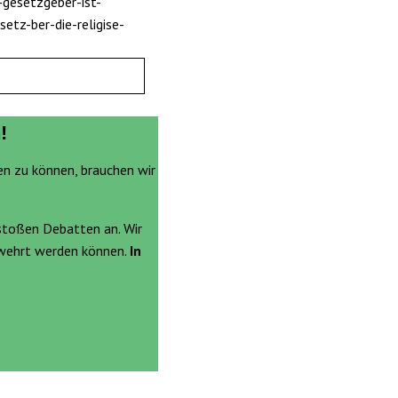
-gesetzgeber-ist-
etz-ber-die-religise-
!
en zu können, brauchen wir
stoßen Debatten an. Wir
ewehrt werden können.
In