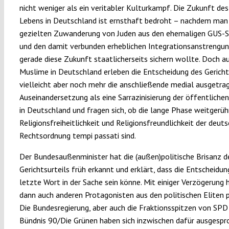
nicht weniger als ein veritabler Kulturkampf. Die Zukunft des
Lebens in Deutschland ist ernsthaft bedroht – nachdem man
gezielten Zuwanderung von Juden aus den ehemaligen GUS-
und den damit verbunden erheblichen Integrationsanstrengu
gerade diese Zukunft staatlicherseits sichern wollte. Doch au
Muslime in Deutschland erleben die Entscheidung des Gericht
vielleicht aber noch mehr die anschließende medial ausgetra
Auseinandersetzung als eine Sarrazinisierung der öffentliche
in Deutschland und fragen sich, ob die lange Phase weitgerü
Religionsfreiheitlichkeit und Religionsfreundlichkeit der deut
Rechtsordnung tempi passati sind.
Der Bundesaußenminister hat die (außen)politische Brisanz d
Gerichtsurteils früh erkannt und erklärt, dass die Entscheidun
letzte Wort in der Sache sein könne. Mit einiger Verzögerung 
dann auch anderen Protagonisten aus den politischen Eliten po
Die Bundesregierung, aber auch die Fraktionsspitzen von SPD
Bündnis 90/Die Grünen haben sich inzwischen dafür ausgespr