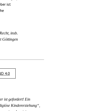
ber ist
che
Recht, insb.
t Göttingen
D 4.0
 ist gefordert! Ein
ligiöse Kindererziehung“,