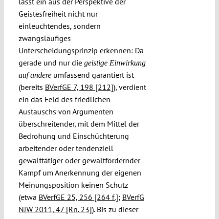
lässt ein aus der Perspektive der
Geistesfreiheit nicht nur
einleuchtendes, sondern
zwangsläufiges
Unterscheidungsprinzip erkennen: Da
gerade und nur die
geistige Einwirkung
umfassend garantiert ist
auf andere
(bereits
BVerfGE 7, 198 [212]
), verdient
ein das Feld des friedlichen
Austauschs von Argumenten
überschreitender, mit dem Mittel der
Bedrohung und Einschüchterung
arbeitender oder tendenziell
gewalttätiger oder gewaltfördernder
Kampf um Anerkennung der eigenen
Meinungsposition keinen Schutz
(etwa
BVerfGE 25, 256 [264 f.]
;
BVerfG
NJW 2011, 47 [Rn. 23]
). Bis zu dieser