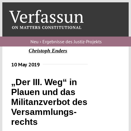
Skip
to
content
Toggl
Navig
Verfassungs
blog
Neu › Ergebnisse des Justiz-Projekts
Christoph Enders
Verfassungs
debate
10 May 2019
Verfassungs
„Der III. Weg“ in
podcast
Plauen und das
Verfassungs
Militanzverbot des
editorial
Versammlungs­
About
rechts