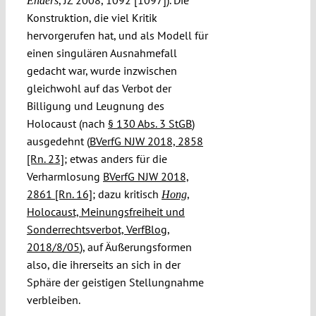
Enders
Konstruktion, die viel Kritik
hervorgerufen hat, und als Modell für
einen singulären Ausnahmefall
gedacht war, wurde inzwischen
gleichwohl auf das Verbot der
Billigung und Leugnung des
Holocaust (nach
§ 130 Abs. 3 StGB
)
ausgedehnt (
BVerfG NJW 2018, 2858
[Rn. 23]
; etwas anders für die
Verharmlosung
BVerfG NJW 2018,
2861 [Rn. 16]
; dazu kritisch
,
Hong
Holocaust, Meinungsfreiheit und
Sonderrechtsverbot, VerfBlog,
2018/8/05
), auf Äußerungsformen
also, die ihrerseits an sich in der
Sphäre der geistigen Stellungnahme
verbleiben.