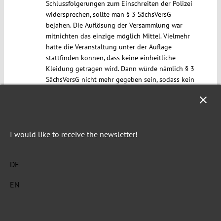
Schlussfolgerungen zum Einschreiten der Polizei
widersprechen, sollte man § 3 SächsVersG
bejahen. Die Auflösung der Versammlung war
mitnichten das einzige möglich Mittel. Vielmehr
hätte die Veranstaltung unter der Auflage
stattfinden können, dass keine einheitliche
Kleidung getragen wird. Dann würde nämlich § 3
SächsVersG nicht mehr gegeben sein, sodass kein
Verbotsgrund nach § 15 I SächsVersG mehr
vorliegen würde (es könnte natürlich weiterhin
ein Verstoß gegen das allgemeine Militanzverbot
vorliegn). Es erscheint aber für mich auch
fraglich, ob eine Auflösung problemlos zulässig
I would like to receive the newsletter!
sein kann, wenn die Behörde die Versammlung
ohne Auflagen genehmigt hatte, obwohl sie von
DE
der Art und Weise der geplanten Demonstration
Kenntnis hatte.
EN
Somit war das Handeln der
Versammlungsbehörde nach meiner Auffassung
rechtmäßig; hypothetisch hätte die Versammlung