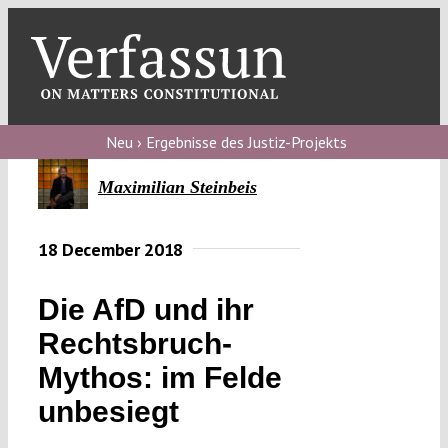
Skip
to
content
Toggl
Navig
Verfassungs
blog
Neu › Ergebnisse des Justiz-Projekts
Verfassungs
Maximilian Steinbeis
debate
18 December 2018
Verfassungs
podcast
Die AfD und ihr
Verfassungs
Rechtsbruch-
editorial
Mythos: im Felde
About
unbesiegt