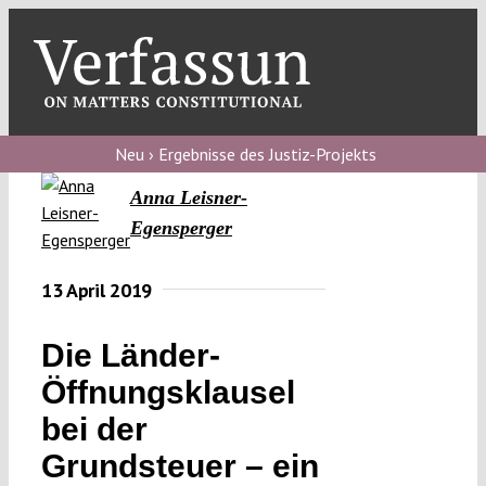
Skip
to
content
Toggl
Navig
Verfassungs
blog
Neu › Ergebnisse des Justiz-Projekts
Anna Leisner-
Verfassungs
Egensperger
debate
Verfassungs
13 April 2019
podcast
Die Länder-
Verfassungs
editorial
Öffnungsklausel
bei der
About
Grundsteuer – ein