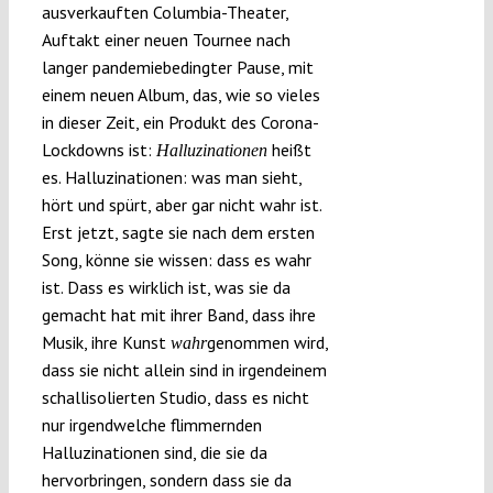
ausverkauften Columbia-Theater,
Submissions
Auftakt einer neuen Tournee nach
langer pandemiebedingter Pause, mit
einem neuen Album, das, wie so vieles
Funding
in dieser Zeit, ein Produkt des Corona-
Lockdowns ist:
heißt
Halluzinationen
Projects
es. Halluzinationen: was man sieht,
hört und spürt, aber gar nicht wahr ist.
Erst jetzt, sagte sie nach dem ersten
Song, könne sie wissen: dass es wahr
ist. Dass es wirklich ist, was sie da
gemacht hat mit ihrer Band, dass ihre
Musik, ihre Kunst
genommen wird,
wahr
dass sie nicht allein sind in irgendeinem
schallisolierten Studio, dass es nicht
nur irgendwelche flimmernden
Halluzinationen sind, die sie da
hervorbringen, sondern dass sie da