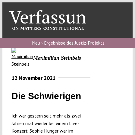
Skip
to
content
Toggl
Navig
Verfassungs
blog
Neu › Ergebnisse des Justiz-Projekts
Verfassungs
Maximilian Steinbeis
debate
Verfassungs
12 November 2021
podcast
Die Schwierigen
Verfassungs
editorial
Ich war gestern seit mehr als zwei
About
Jahren mal wieder bei einem Live-
Konzert.
Sophie Hunger
war im