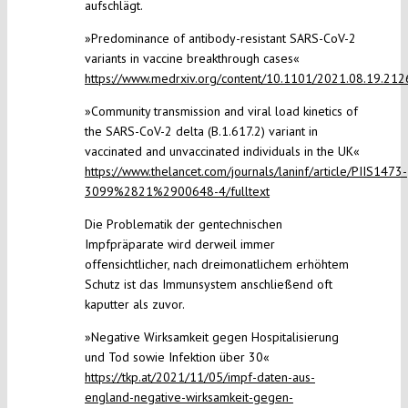
aufschlägt.
»Predominance of antibody-resistant SARS-CoV-2
variants in vaccine breakthrough cases«
https://www.medrxiv.org/content/10.1101/2021.08.19.21
»Community transmission and viral load kinetics of
the SARS-CoV-2 delta (B.1.617.2) variant in
vaccinated and unvaccinated individuals in the UK«
https://www.thelancet.com/journals/laninf/article/PIIS1473-
3099%2821%2900648-4/fulltext
Die Problematik der gentechnischen
Impfpräparate wird derweil immer
offensichtlicher, nach dreimonatlichem erhöhtem
Schutz ist das Immunsystem anschließend oft
kaputter als zuvor.
»Negative Wirksamkeit gegen Hospitalisierung
und Tod sowie Infektion über 30«
https://tkp.at/2021/11/05/impf-daten-aus-
england-negative-wirksamkeit-gegen-