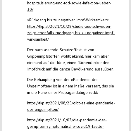
hospitalisierung-und-tod-sowie-infektion-ueber-
30/
»Rückgang bis zu negativer Impf-Wirksamkeit«
https://tkp.at/2021/10/28/studie-aus-schweden-
zeigt-ebenfalls-rueckgang-bis-zu-negativer-impf-
wirksamkeit/
Der nachlassende Schutzeffekt ist von
Grippeimpfstoffen wohlbekannt, hier kam aber
niemand auf die Idee, einen flächendeckenden
Impfdruck auf die ganze Bevölkerung auszuüben.
Die Behauptung von der »Pandemie der
Ungeimpften« ist in einem Maße verzerrt, das sie
in die Nähe einer Propagandalüge rückt:
https://tkp.at/2021/08/25/gibt-es-eine-pandemie-
der-ungeimpften/
https://tkp.at/2021/10/03/die-pandemie-der-
geimpften-symptomatische-covid19-faelle-