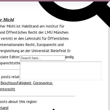
r Michl
ther Michl ist Habilitand am Institut für
 und Öffentliches Recht der LMU München.
 vertritt er den Lehrstuhl für Öffentliches
Internationales Recht, Europarecht und
ergleichung an der Universität Bielefeld. Er
ociate Editor des Verfassungsblogs, zuständig
roparechtsthemen.
 posts related to this:
,
Beschlussfähigkeit
,
Coronavirus
,
entsrecht
osts about this region:
hland