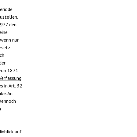
eriode
ustellen.
 1977 den
eine
 wenn nur
esetz
och
der
 von 1871
Verfassung
 in Art. 32
be. An
 Dennoch
n
inblick auf