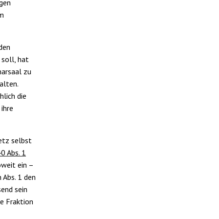
ngen
im
den
soll, hat
narsaal zu
alten.
hlich die
ihre
etz selbst
40 Abs. 1
weit ein –
n Abs. 1 den
send sein
ne Fraktion