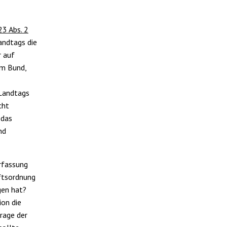
 23 Abs. 2
andtags die
r auf
im Bund,
 Landtags
cht
 das
nd
rfassung
äftsordnung
gen hat?
ion die
Frage der