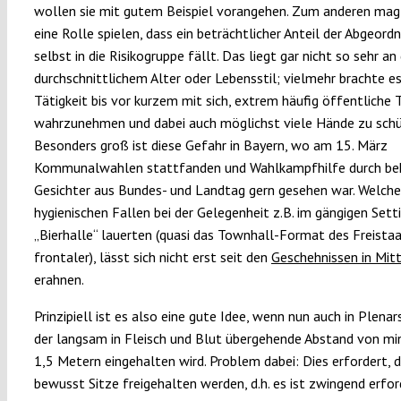
wollen sie mit gutem Beispiel vorangehen. Zum anderen mag
eine Rolle spielen, dass ein beträchtlicher Anteil der Abgeord
selbst in die Risikogruppe fällt. Das liegt gar nicht so sehr an
durchschnittlichem Alter oder Lebensstil; vielmehr brachte es
Tätigkeit bis vor kurzem mit sich, extrem häufig öffentliche 
wahrzunehmen und dabei auch möglichst viele Hände zu schü
Besonders groß ist diese Gefahr in Bayern, wo am 15. März
Kommunalwahlen stattfanden und Wahlkampfhilfe durch be
Gesichter aus Bundes- und Landtag gern gesehen war. Welche
hygienischen Fallen bei der Gelegenheit z.B. im gängigen Sett
„Bierhalle“ lauerten (quasi das Townhall-Format des Freistaa
frontaler), lässt sich nicht erst seit den
Geschehnissen in Mitt
erahnen.
Prinzipiell ist es also eine gute Idee, wenn nun auch in Plena
der langsam in Fleisch und Blut übergehende Abstand von m
1,5 Metern eingehalten wird. Problem dabei: Dies erfordert, 
bewusst Sitze freigehalten werden, d.h. es ist zwingend erford