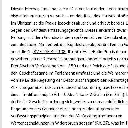
Diesen Mechanismus hat die AfD in der laufenden Legislaturp
bisweilen
zu nutzen versucht
, um den Rest des Hauses bloßz
Im Übrigen ist die Praxis jedoch etabliert und erhielt bereits
Segen des Bundesverfassungsgerichts. Dieses erkannte zwar 
Reibung mit dem Grundsatz der repräsentativen Demokratie,
eine deutliche Minderheit der Bundestagsabgeordneten ein G
beschließt (
BVerfGE 44, 308
, Rn. 30). Es ließ die Praxis denn
gewähren, da die Geschäftsordnungsautonomie bereits nach 
Preußischen Verfassung von 1850 und der Reichsverfassung
den Geschäftsgang im Parlament umfasst und die
Weimarer 
von 1919 die Regelung der Beschlussfähigkeit des Reichstages
Abs. 2 sogar ausdrücklich der Geschäftsordnung überlassen ha
diese Tradition knüpfe Art. 40 Abs. 1 Satz 2 GG an (Rn. 25 f.).
dürfe die Geschäftsordnung sich „weder zu den ausdrückliche
Regelungen des Grundgesetzes noch zu den allgemeinen
Verfassungsprinzipien und den der Verfassung immanenten
Wertentscheidungen in Widerspruch setzen“ (Rn. 27), was im H