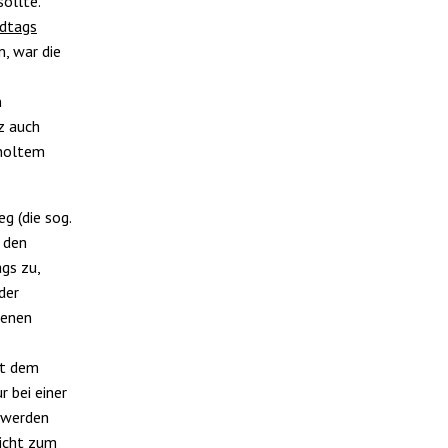
ollte.
ndtags
, war die
n
z auch
rholtem
g (die sog.
 den
gs zu,
der
benen
it dem
 bei einer
 werden
nicht zum