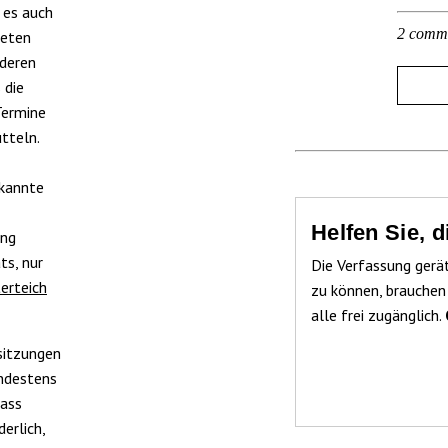
 es auch
2 comm
neten
 deren
 die
Termine
tteln.
kannte
Helfen Sie, 
ing
ts, nur
Die Verfassung gerä
erteich
zu können, brauchen
alle frei zugänglich.
rsitzungen
indestens
dass
erlich,