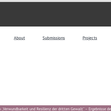
About
Submissions
Projects
 „Verwundbarkeit und Resilienz der dritten Gewalt“ – Ergebnisse de