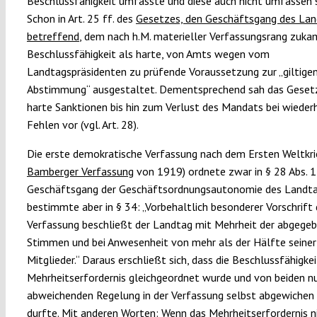
Beschlussfähigkeit umfasste und diese auch nicht umfassen s
Schon in Art. 25 ff. des
Gesetzes, den Geschäftsgang des La
betreffend
, dem nach h.M. materieller Verfassungsrang zukam
Beschlussfähigkeit als harte, von Amts wegen vom
Landtagspräsidenten zu prüfende Voraussetzung zur „giltige
Abstimmung“ ausgestaltet. Dementsprechend sah das Geset
harte Sanktionen bis hin zum Verlust des Mandats bei wiede
Fehlen vor (vgl. Art. 28).
Die erste demokratische Verfassung nach dem Ersten Weltkrie
Bamberger Verfassung
von 1919) ordnete zwar in § 28 Abs. 1
Geschäftsgang der Geschäftsordnungsautonomie des Landta
bestimmte aber in § 34: „Vorbehaltlich besonderer Vorschrift 
Verfassung beschließt der Landtag mit Mehrheit der abgege
Stimmen und bei Anwesenheit von mehr als der Hälfte seiner
Mitglieder.“ Daraus erschließt sich, dass die Beschlussfähigke
Mehrheitserfordernis gleichgeordnet wurde und von beiden nur
abweichenden Regelung in der Verfassung selbst abgewichen
durfte. Mit anderen Worten: Wenn das Mehrheitserfordernis 