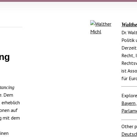
Walthe
Dr. Wal
Politik
Derzeit
ing
Recht, 
Rechtsv
ist Ass
für Eu
stancing
de. Dem
Explore
 erheblich
Bayern
ionen auf
Parlam
ig mit dem
Other p
einen
Deutsc