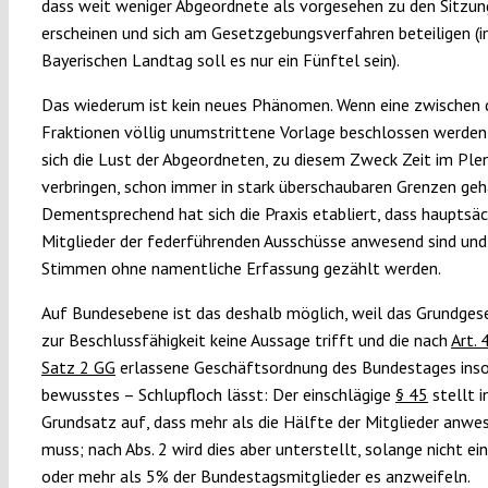
dass weit weniger Abgeordnete als vorgesehen zu den Sitzu
erscheinen und sich am Gesetzgebungsverfahren beteiligen (
Bayerischen Landtag soll es nur ein Fünftel sein).
Das wiederum ist kein neues Phänomen. Wenn eine zwischen 
Fraktionen völlig unumstrittene Vorlage beschlossen werden 
sich die Lust der Abgeordneten, zu diesem Zweck Zeit im Ple
verbringen, schon immer in stark überschaubaren Grenzen geh
Dementsprechend hat sich die Praxis etabliert, dass hauptsäc
Mitglieder der federführenden Ausschüsse anwesend sind und 
Stimmen ohne namentliche Erfassung gezählt werden.
Auf Bundesebene ist das deshalb möglich, weil das Grundges
zur Beschlussfähigkeit keine Aussage trifft und die nach
Art. 
Satz 2 GG
erlassene Geschäftsordnung des Bundestages inso
bewusstes – Schlupfloch lässt: Der einschlägige
§ 45
stellt i
Grundsatz auf, dass mehr als die Hälfte der Mitglieder anwe
muss; nach Abs. 2 wird dies aber unterstellt, solange nicht ei
oder mehr als 5% der Bundestagsmitglieder es anzweifeln.