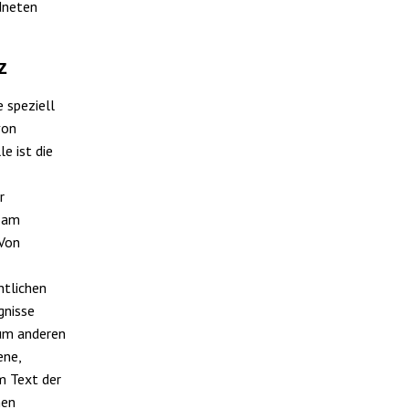
dneten
z
e speziell
von
e ist die
r
 am
 Von
htlichen
gnisse
Zum anderen
ene,
m Text der
hen