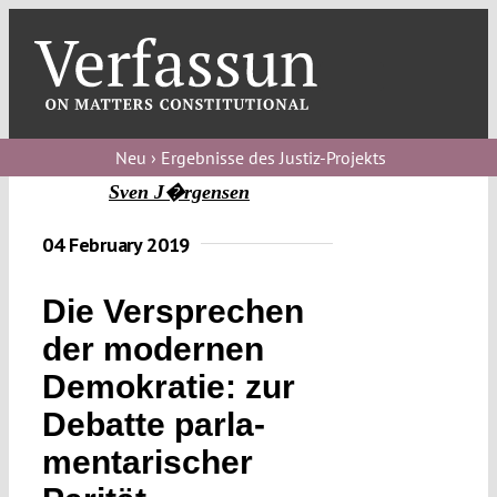
Skip
to
content
Toggl
Navig
Verfassungs
blog
Neu › Ergebnisse des Justiz-Projekts
Sven J�rgensen
Verfassungs
debate
04 February 2019
Verfassungs
Die Versprechen
podcast
der modernen
Verfassungs
Demokratie: zur
editorial
Debatte parla­
About
men­tarischer