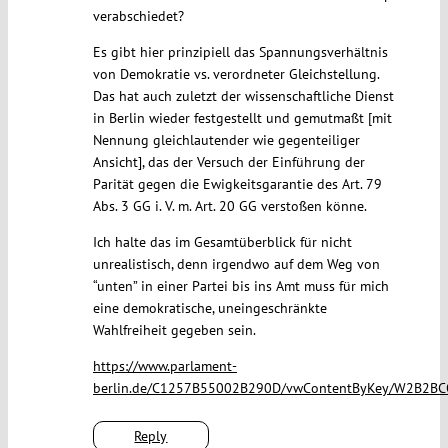
verabschiedet?
Es gibt hier prinzipiell das Spannungsverhältnis
von Demokratie vs. verordneter Gleichstellung.
Das hat auch zuletzt der wissenschaftliche Dienst
in Berlin wieder festgestellt und gemutmaßt [mit
Nennung gleichlautender wie gegenteiliger
Ansicht], das der Versuch der Einführung der
Parität gegen die Ewigkeitsgarantie des Art. 79
Abs. 3 GG i. V. m. Art. 20 GG verstoßen könne.
Ich halte das im Gesamtüberblick für nicht
unrealistisch, denn irgendwo auf dem Weg von
“unten” in einer Partei bis ins Amt muss für mich
eine demokratische, uneingeschränkte
Wahlfreiheit gegeben sein.
https://www.parlament-
berlin.de/C1257B55002B290D/vwContentByKey/W2B2BC
Reply