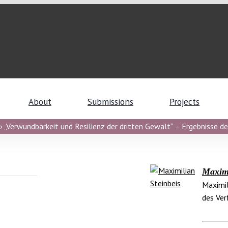
About
Submissions
Projects
 „Verwundbarkeit und Resilienz der dritten Gewalt“ – Ergebnisse de
Maximi
Maximil
des Ver