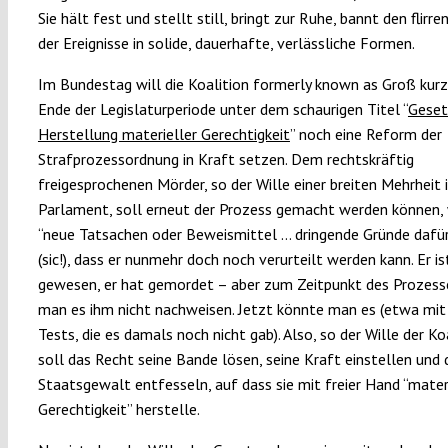
Sie hält fest und stellt still, bringt zur Ruhe, bannt den flirr
der Ereignisse in solide, dauerhafte, verlässliche Formen.
Im Bundestag will die Koalition formerly known as Groß kur
Ende der Legislaturperiode unter dem schaurigen Titel “
Geset
Herstellung materieller Gerechtigkeit
” noch eine Reform der
Strafprozessordnung in Kraft setzen. Dem rechtskräftig
freigesprochenen Mörder, so der Wille einer breiten Mehrheit 
Parlament, soll erneut der Prozess gemacht werden können,
“neue Tatsachen oder Beweismittel … dringende Gründe dafür
(sic!), dass er nunmehr doch noch verurteilt werden kann. Er is
gewesen, er hat gemordet – aber zum Zeitpunkt des Prozess
man es ihm nicht nachweisen. Jetzt könnte man es (etwa mi
Tests, die es damals noch nicht gab). Also, so der Wille der Koa
soll das Recht seine Bande lösen, seine Kraft einstellen und 
Staatsgewalt entfesseln, auf dass sie mit freier Hand “mater
Gerechtigkeit” herstelle.