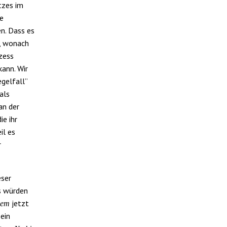
tzes im
ge
n. Dass es
, wonach
zess
ann. Wir
gelfall”
als
an der
ie ihr
il es
r
eser
ls würden
jetzt
idem
ein