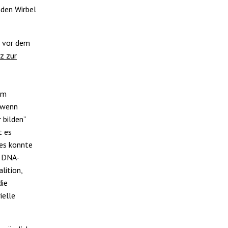
enden Wirbel
z vor dem
z zur
im
 wenn
 bilden”
t es
es konnte
t DNA-
lition,
die
ielle