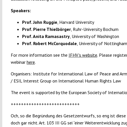
Speakers:
Prof. John Ruggie
, Harvard University
Prof. Pierre Thielbörger
, Ruhr-University Bochum
Prof. Anita Ramasastry
, University of Washington
Prof. Robert McCorquodale
, University of Nottingha
For more information see the
IFHV’s website
. Please registe
webinar
here
.
Organisers: Institute for International Law of Peace and Arm
/ ESIL Interest Group on International Human Rights Law
The event is supported by the European Society of Internati
+++++++++++++++++++++++++++
Och, so die Begründung des Gesetzentwurfs, so eng ist diese
doch gar nicht. Art. 103 III GG sei “einer Weiterentwicklung zu