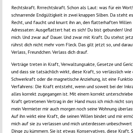
Rechtskraft. Rrrrechtskraft. Schon als Laut: was für ein Wort!
schnarrende Endgültigkeit in zwei knappen Silben. Da steht es
Recht, und faucht und knurrt ihn an, den flatterhaften Willen 
Adressaten: Ausgeflattert hat es sich! Du bist gebunden! Und
mich. Und zwar auf Dauer. Und zwar mit Kraft. Du stehst jetzt
rührst dich nicht mehr vom Fleck. Das gilt jetzt so, und darauf
Verlass, Freundchen. Verlass dich drauf.
Verträge treten in Kraft, Verwaltungsakte, Gesetze und Geric
und dass sie tatsächlich wirkt, diese Kraft, so verlässlich wie 
Schwerkraft oder die magnetische Anziehung, ist eine Funktio
Verfahrens: Die Kraft entsteht, wenn und soweit bei der Ink
alles korrekt zugegangen ist. Mit einem korrekt unterschriebe
Kraft getretenen Vertrag in der Hand muss ich mich nicht sor
mein Vermieter mir auch morgen noch seine Wohnung überlass
Auf ihn wirkt eine Kraft, die seinen Willen bindet und mir ermö
mich auf sie zu verlassen und mich unterdessen unbeschwer
Dinge zu kümmern. Sie ist etwas Konservatives, diese Kraft. S