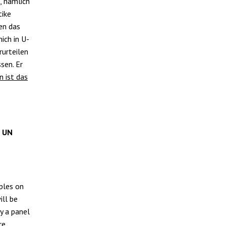
, nämlich
tike
en das
ich in U-
rurteilen
sen. Er
n ist das
e UN
ples on
ill be
y a panel
re.