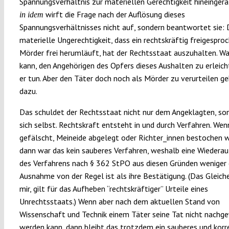
Spannungsverhältnis zur materiellen Gerechtigkeit hineinger
wirft die Frage nach der Auflösung dieses
in idem
Spannungsverhältnisses nicht auf, sondern beantwortet sie: 
materielle Ungerechtigkeit, dass ein rechtskräftig freigespro
Mörder frei herumläuft, hat der Rechtsstaat auszuhalten. Wa
kann, den Angehörigen des Opfers dieses Aushalten zu erleicht
er tun. Aber den Täter doch noch als Mörder zu verurteilen ge
dazu.
Das schuldet der Rechtsstaat nicht nur dem Angeklagten, so
sich selbst. Rechtskraft entsteht in und durch Verfahren. We
gefälscht, Meineide abgelegt oder Richter_innen bestochen 
dann war das kein sauberes Verfahren, weshalb eine Wieder
des Verfahrens nach § 362 StPO aus diesen Gründen weniger 
Ausnahme von der Regel ist als ihre Bestätigung. (Das Gleiche
mir, gilt für das Aufheben “rechtskräftiger” Urteile eines
Unrechtsstaats.) Wenn aber nach dem aktuellen Stand von
Wissenschaft und Technik einem Täter seine Tat nicht nachg
werden kann, dann bleibt das trotzdem ein sauberes und korr