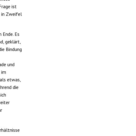
Frage ist
 in Zweifel
n Ende. Es
d, geklärt,
die Bindung
rade und
s im
 als etwas,
ährend die
ich
eiter
ar
rhältnisse