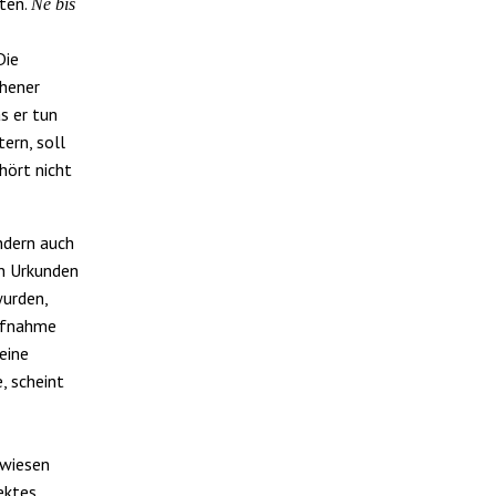
aten.
Ne bis
Die
chener
s er tun
ern, soll
hört nicht
ndern auch
nn Urkunden
wurden,
aufnahme
eine
, scheint
ewiesen
ektes