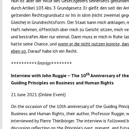
Nun ist aber der Wille des Gesetzgebers seinerseits gebunden
durch Artikel 103 Abs. 3 Grundgesetz. Er gießt den seit der An
geltenden Rechtsgrundsatz
(nicht zweimal geg
ne bis in idem
Gleiche) in Grundrechtsform: Der Staat kann mich anklagen, m
Haft nehmen, öffentlich über mich zu Gericht sitzen, mich ve
und bestrafen. Aber nur einmal. Dann muss er mich in Ruhe las
hatte seine Chance, und
wenn er die nicht nutzen konnte, dan
eben so.
Darauf habe ich ein Recht.
++++++++++
++++++++
Anzeige
th
Interview with John Ruggie – The 10
Anniversary of th
Guiding Principles on Business and Human Rights
21 June 2021 (Online Event)
On the occasion of the 10th anniversary of the Guiding Princi
Business and Human Rights, their author, Professor Ruggie, w
interviewed by Pierre Thielbörger. The interview is followed b
discussion reflecting on the Principle’s past, present, and futu