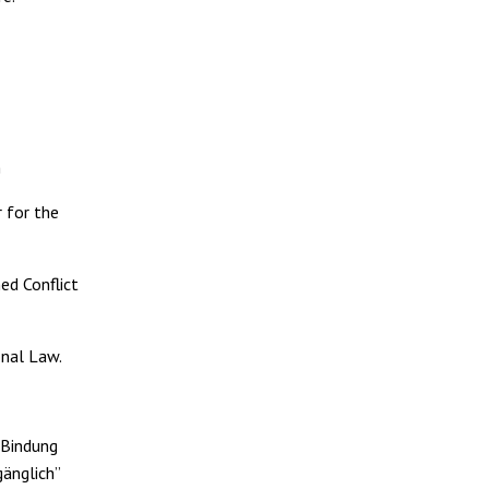
m
r for the
ed Conflict
onal Law.
 Bindung
gänglich”