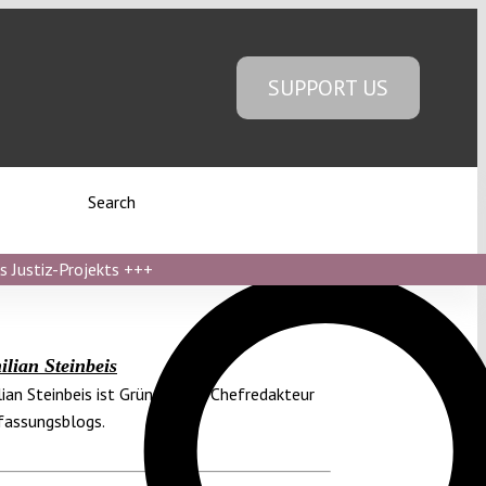
SUPPORT US
Search
s Justiz-Projekts
+++
lian Steinbeis
ian Steinbeis ist Gründer und Chefredakteur
fassungsblogs.