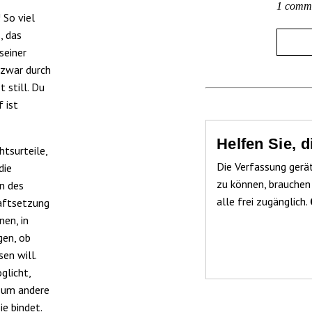
1 comm
 So viel
, das
seiner
 zwar durch
 still. Du
 ist
Helfen Sie, 
htsurteile,
Die Verfassung gerä
die
zu können, brauchen
n des
alle frei zugänglich.
raftsetzung
nen, in
gen, ob
en will.
glicht,
t um andere
ie bindet.