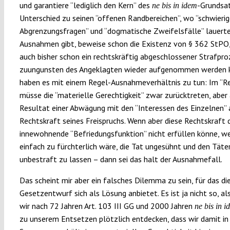
und garantiere “lediglich den Kern” des
-Grundsa
ne bis in idem
Unterschied zu seinen “offenen Randbereichen”, wo “schwieri
Abgrenzungsfragen” und “dogmatische Zweifelsfälle” lauerte
Ausnahmen gibt, beweise schon die Existenz von § 362 StPO
auch bisher schon ein rechtskräftig abgeschlossener Strafpro
zuungunsten des Angeklagten wieder aufgenommen werden k
haben es mit einem Regel-Ausnahmeverhältnis zu tun: Im “Re
müsse die “materielle Gerechtigkeit” zwar zurücktreten, aber 
Resultat einer Abwägung mit den “Interessen des Einzelnen” 
Rechtskraft seines Freispruchs. Wenn aber diese Rechtskraft d
innewohnende “Befriedungsfunktion” nicht erfüllen könne, we
einfach zu fürchterlich wäre, die Tat ungesühnt und den Täte
unbestraft zu lassen – dann sei das halt der Ausnahmefall.
Das scheint mir aber ein falsches Dilemma zu sein, für das di
Gesetzentwurf sich als Lösung anbietet. Es ist ja nicht so, a
wir nach 72 Jahren Art. 103 III GG und 2000 Jahren
ne bis in 
zu unserem Entsetzen plötzlich entdecken, dass wir damit in 