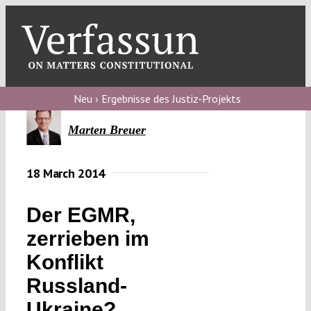
Skip
to
content
Toggl
Navig
Verfassungs
blog
Neu › Ergebnisse des Justiz-Projekts
Verfassungs
Marten Breuer
debate
18 March 2014
Verfassungs
podcast
Der EGMR,
Verfassungs
zerrieben im
editorial
Konflikt
About
Russland-
Ukraine?