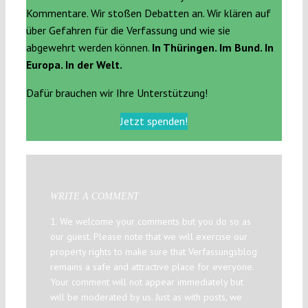
Kommentare. Wir stoßen Debatten an. Wir klären auf
über Gefahren für die Verfassung und wie sie
abgewehrt werden können.
In Thüringen. Im Bund. In
Europa. In der Welt.
Dafür brauchen wir Ihre Unterstützung!
Jetzt spenden!
WRITE A COMMENT
1. We welcome your comments but you do so as
our guest. Please note that we will exercise our
property rights to make sure that Verfassungsblog
remains a safe and attractive place for everyone.
Your comment will not appear immediately but
will be moderated by us. Just as with posts, we