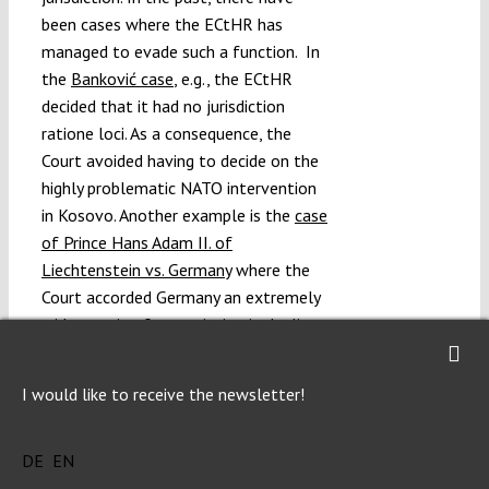
been cases where the ECtHR has
managed to evade such a function. In
the
Banković case
, e.g., the ECtHR
decided that it had no jurisdiction
ratione loci. As a consequence, the
Court avoided having to decide on the
highly problematic NATO intervention
in Kosovo. Another example is the
case
of Prince Hans Adam II. of
Liechtenstein vs. Germany
where the
Court accorded Germany an extremely
wide margin of appreciation in dealing
with the consequences of having been
occupied after World War II. At the
I would like to receive the newsletter!
same time, the
ICJ held
that it had no
jurisdiction ratione temporis.
DE
EN
However understandable it might be