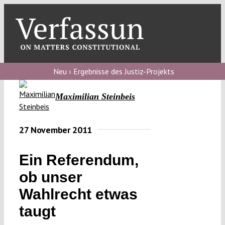
Skip
to
content
Toggl
Navig
Verfassungs
blog
Neu › Ergebnisse des Justiz-Projekts
Verfassungs
Maximilian Steinbeis
debate
Verfassungs
27 November 2011
podcast
Ein Referendum,
Verfassungs
ob unser
editorial
Wahlrecht etwas
About
taugt