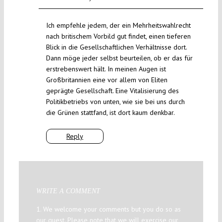
Ich empfehle jedem, der ein Mehrheitswahlrecht
nach britischem Vorbild gut findet, einen tieferen
Blick in die Gesellschaftlichen Verhältnisse dort.
Dann möge jeder selbst beurteilen, ob er das für
erstrebenswert hält. In meinen Augen ist
Großbritannien eine vor allem von Eliten
geprägte Gesellschaft. Eine Vitalisierung des
Politikbetriebs von unten, wie sie bei uns durch
die Grünen stattfand, ist dort kaum denkbar.
Reply
WRITE A COMMENT
1. We welcome your comments but you do so as
our guest. Please note that we will exercise our