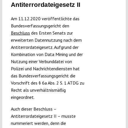
Antiterrordateigesetz II
Submissions
Am 11.12.2020 veröffentlichte das
Funding
Bundesverfassungsgericht den
Beschluss
des Ersten Senats zur
erweiterten Datennutzung nach dem
Projects
Antiterrordateigesetz. Aufgrund der
Kombination von Data Mining und der
Nutzung einer Verbunddatei von
Polizei und Nachrichtendiensten hat
das Bundesverfassungsgericht die
Vorschrift des § 6a Abs. 2 S. 1 ATDG zu
Recht als unverhältnismäßig
eingeordnet.
Auch dieser Beschluss –
Antiterrordateigesetz II – musste
nummeriert werden, denn die