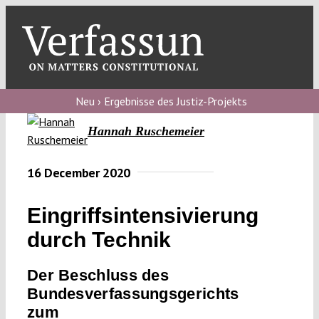
Skip
to
content
Toggl
Navig
Verfassungs
blog
Neu › Ergebnisse des Justiz-Projekts
Hannah Ruschemeier
Verfassungs
debate
16 December 2020
Verfassungs
podcast
Eingriffsintensivierung
Verfassungs
durch Technik
editorial
Der Beschluss des
About
Bundesverfassungsgerichts
zum