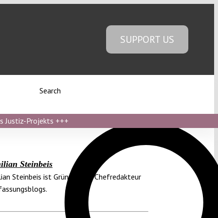
SUPPORT US
Search
s Justiz-Projekts
+++
lian Steinbeis
ian Steinbeis ist Gründer und Chefredakteur
fassungsblogs.