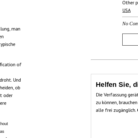
Other p
USA
No Com
llung, man
en
typische
fication of
droht. Und
Helfen Sie, 
heiden, ob
Die Verfassung gerä
t oder
zu können, brauchen
tere
alle frei zugänglich.
thout
 as