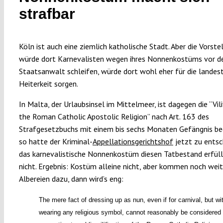
strafbar
Köln ist auch eine ziemlich katholische Stadt. Aber die Vorste
würde dort Karnevalisten wegen ihres Nonnenkostüms vor d
Staatsanwalt schleifen, würde dort wohl eher für die landes
Heiterkeit sorgen.
In Malta, der Urlaubsinsel im Mittelmeer, ist dagegen die “Vili
the Roman Catholic Apostolic Religion” nach Art. 163 des
Strafgesetzbuchs mit einem bis sechs Monaten Gefängnis be
so hatte der Kriminal-
Appellationsgerichtshof
jetzt zu entsc
das karnevalistische Nonnenkostüm diesen Tatbestand erfüll
nicht. Ergebnis: Kostüm alleine nicht, aber kommen noch wei
Albereien dazu, dann wird’s eng:
The mere fact of dressing up as nun, even if for carnival, but wi
wearing any religious symbol, cannot reasonably be considered