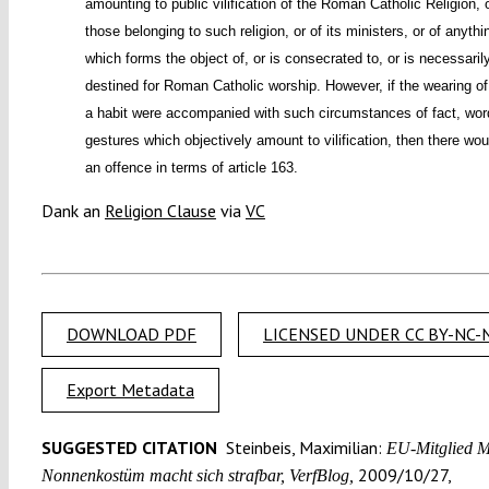
amounting to public vilification of the Roman Catholic Religion, o
those belonging to such religion, or of its ministers, or of anythi
which forms the object of, or is consecrated to, or is necessaril
destined for Roman Catholic worship. However, if the wearing o
a habit were accompanied with such circumstances of fact, wor
gestures which objectively amount to vilification, then there wou
an offence in terms of article 163.
Dank an
Religion Clause
via
VC
DOWNLOAD PDF
LICENSED UNDER CC BY-NC-N
Export Metadata
SUGGESTED CITATION
Steinbeis, Maximilian:
EU-Mitglied Ma
2009/10/27,
Nonnenkostüm macht sich strafbar, VerfBlog,