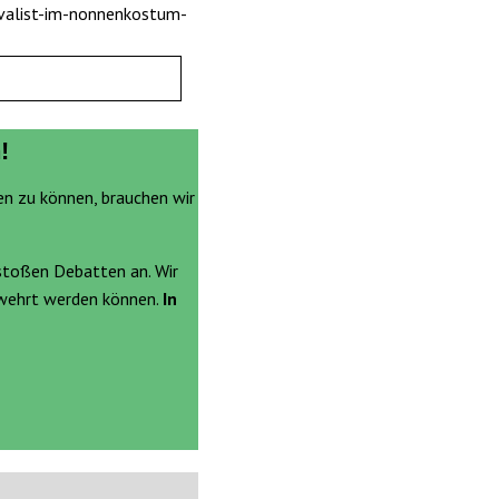
evalist-im-nonnenkostum-
!
en zu können, brauchen wir
stoßen Debatten an. Wir
ewehrt werden können.
In