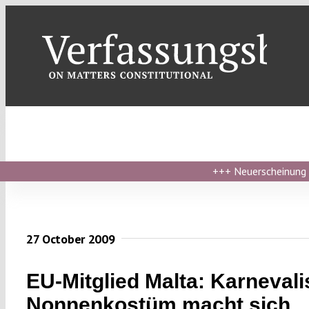
Skip
to
content
+++
Neuerscheinung ›
27 October 2009
EU-Mitglied Malta: Karnevali
Nonnenkostüm macht sich