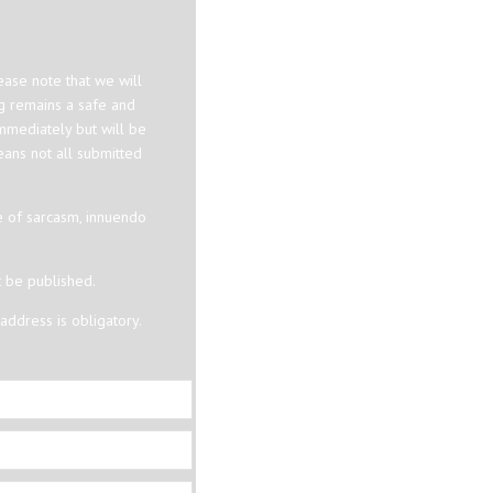
ase note that we will
og remains a safe and
mmediately but will be
eans not all submitted
e of sarcasm, innuendo
t be published.
ddress is obligatory.