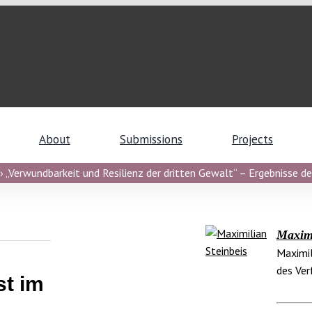
About
Submissions
Projects
 „Verwundbarkeit und Resilienz der dritten Gewalt“ – Ergebnisse de
Maximi
Maximil
des Ver
st im