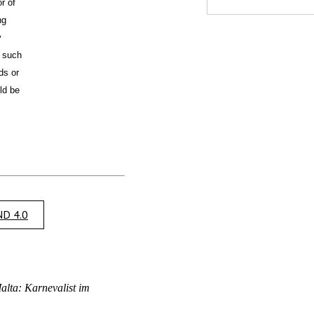
r of
ng
y
f such
ds or
ld be
D 4.0
lta: Karnevalist im