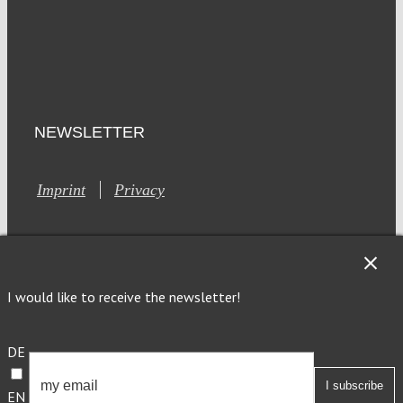
NEWSLETTER
Imprint
Privacy
I would like to receive the newsletter!
This site is registered on Toolset.com as a development site.
DE
Generic filters
Generic filters
EN
Hidden label
Hidden label