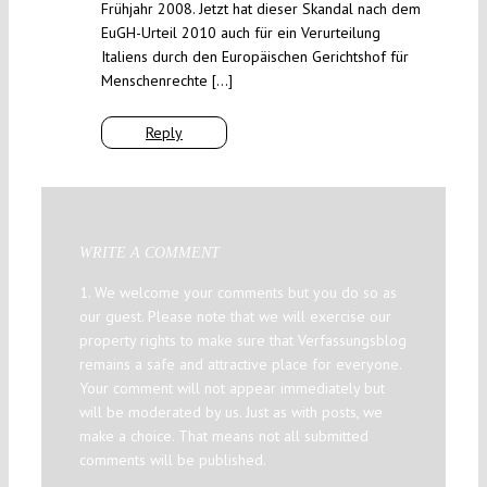
Frühjahr 2008. Jetzt hat dieser Skandal nach dem
EuGH-Urteil 2010 auch für ein Verurteilung
Italiens durch den Europäischen Gerichtshof für
Menschenrechte […]
Reply
WRITE A COMMENT
1. We welcome your comments but you do so as
our guest. Please note that we will exercise our
property rights to make sure that Verfassungsblog
remains a safe and attractive place for everyone.
Your comment will not appear immediately but
will be moderated by us. Just as with posts, we
make a choice. That means not all submitted
comments will be published.