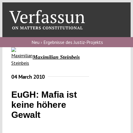
Skip
to
content
Toggl
Navig
Verfassungs
blog
Neu › Ergebnisse des Justiz-Projekts
Verfassungs
Maximilian Steinbeis
debate
Verfassungs
04 March 2010
podcast
EuGH: Mafia ist
Verfassungs
keine höhere
editorial
Gewalt
About