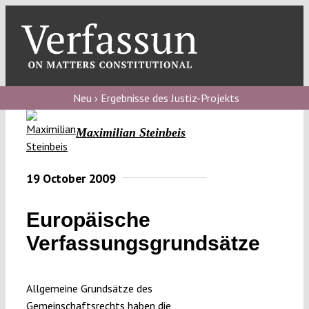
Skip
to
content
Toggl
Navig
Verfassungs
blog
Neu › Ergebnisse des Justiz-Projekts
Verfassungs
Maximilian Steinbeis
debate
Verfassungs
19 October 2009
podcast
Europäische
Verfassungs
Verfassungsgrundsätze
editorial
About
Allgemeine Grundsätze des
Gemeinschaftsrechts haben die