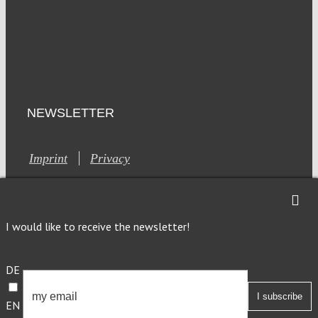
NEWSLETTER
Imprint
Privacy
I would like to receive the newsletter!
DE
This site is registered on Toolset.com as a development site.
Generic filters
Generic filters
EN