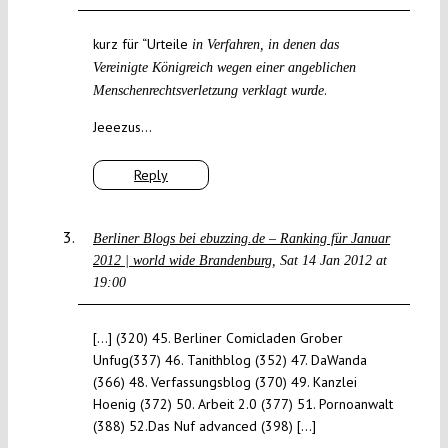
kurz für “Urteile
in Verfahren, in denen das
Vereinigte Königreich wegen einer angeblichen
.
Menschenrechtsverletzung verklagt wurde
Jeeezus…
Reply
Berliner Blogs bei ebuzzing.de – Ranking für Januar
2012 | world wide Brandenburg
Sat 14 Jan 2012 at
19:00
[…] (320) 45. Berliner Comicladen Grober
Unfug(337) 46. Tanithblog (352) 47. DaWanda
(366) 48. Verfassungsblog (370) 49. Kanzlei
Hoenig (372) 50. Arbeit 2.0 (377) 51. Pornoanwalt
(388) 52.Das Nuf advanced (398) […]