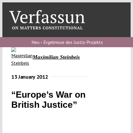
Skip
to
content
Toggl
Navig
Verfassungs
blog
Neu › Ergebnisse des Justiz-Projekts
Verfassungs
Maximilian Steinbeis
debate
Verfassungs
13 January 2012
podcast
“Europe’s War on
Verfassungs
British Justice”
editorial
About