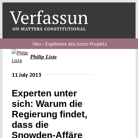
Skip
to
content
Toggl
Navig
Verfassungs
blog
Neu › Ergebnisse des Justiz-Projekts
Philip Liste
Verfassungs
debate
11 July 2013
Verfassungs
podcast
Experten unter
Verfassungs
sich: Warum die
editorial
Regierung findet,
dass die
About
Snowden-Affäre