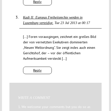
Reply
Kadi II: Europas Freiheitsrechte werden in
Luxemburg verteidigt
Tue 23 Jul 2013 at 00:17
[…] Foren vorausgingen, zeichnet ein grelles Bild
der von vernetzten Exekutiven dominierten
„Neuen Weltordnung“. Sie zeigt indes auch einen
Gerichtshof, der – vor der öffentlichen
Aufmerksamkeit versteckt […]
Reply
WRITE A COMMENT
1. We welcome your comments but you do so as