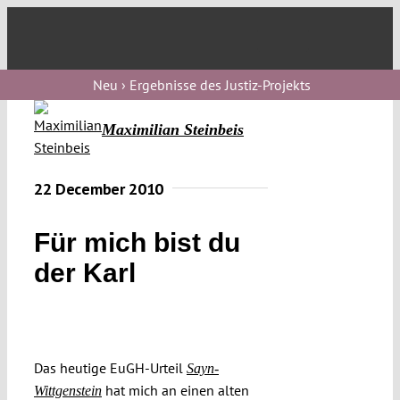
Skip
to
Toggl
content
Navig
Verfassungs
Neu › Ergebnisse des Justiz-Projekts
blog
Maximilian Steinbeis
Verfassungs
debate
22 December 2010
Verfassungs
podcast
Für mich bist du
der Karl
Verfassungs
editorial
About
Das heutige EuGH-Urteil
Sayn-
hat mich an einen alten
Wittgenstein
Submissions