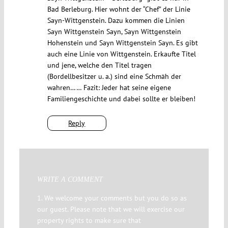
Bad Berleburg. Hier wohnt der “Chef” der Linie
Sayn-Wittgenstein. Dazu kommen die Linien
Sayn Wittgenstein Sayn, Sayn Wittgenstein
Hohenstein und Sayn Wittgenstein Sayn. Es gibt
auch eine Linie von Wittgenstein. Erkaufte Titel
und jene, welche den Titel tragen
(Bordellbesitzer u. a.) sind eine Schmäh der
wahren…… Fazit: Jeder hat seine eigene
Familiengeschichte und dabei sollte er bleiben!
Reply
WRITE A COMMENT
1. We welcome your comments but you do so as
our guest. Please note that we will exercise our
property rights to make sure that