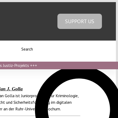
SUPPORT US
Search
s Justiz-Projekts
+++
ian J. Golla
an Golla ist Juniorprofessor für Kriminologie,
cht und Sicherheitsforschung im digitalen
er an der Ruhr-Universität Bochum.