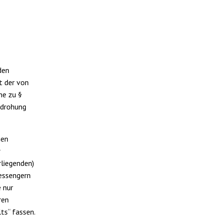
den
t der von
he zu §
ndrohung
nen
r
liegenden)
essengern
 nur
ren
lts“ fassen.