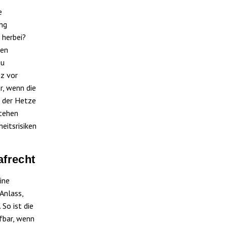
e
ung
 herbei?
len
zu
tz vor
r, wenn die
e der Hetze
stehen
eitsrisiken
afrecht
ine
Anlass,
So ist die
fbar, wenn