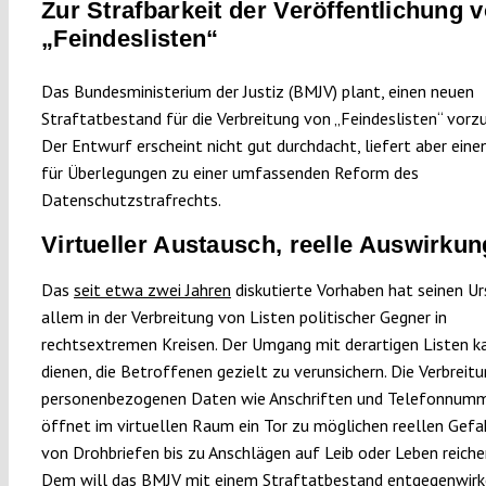
Zur Strafbarkeit der Veröffentlichung 
„Feindeslisten“
Das Bundesministerium der Justiz (BMJV) plant, einen neuen
Straftatbestand für die Verbreitung von „Feindeslisten“ vorz
Der Entwurf erscheint nicht gut durchdacht, liefert aber ein
für Überlegungen zu einer umfassenden Reform des
Datenschutzstrafrechts.
Virtueller Austausch, reelle Auswirku
Das
seit etwa zwei Jahren
diskutierte Vorhaben hat seinen Ur
allem in der Verbreitung von Listen politischer Gegner in
rechtsextremen Kreisen. Der Umgang mit derartigen Listen k
dienen, die Betroffenen gezielt zu verunsichern. Die Verbreit
personenbezogenen Daten wie Anschriften und Telefonnum
öffnet im virtuellen Raum ein Tor zu möglichen reellen Gefah
von Drohbriefen bis zu Anschlägen auf Leib oder Leben reiche
Dem will das BMJV mit einem Straftatbestand entgegenwirke