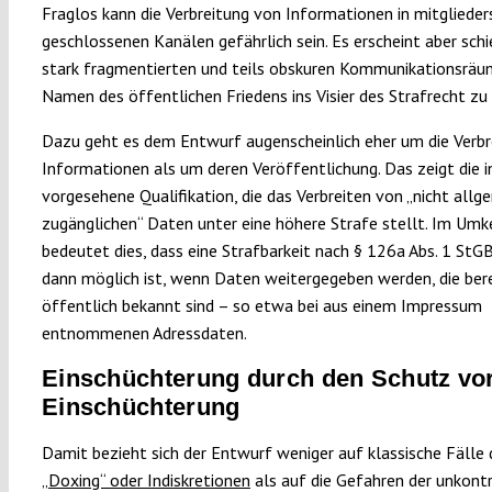
Fraglos kann die Verbreitung von Informationen in mitglieder
geschlossenen Kanälen gefährlich sein. Es erscheint aber schi
stark fragmentierten und teils obskuren Kommunikationsräu
Namen des öffentlichen Friedens ins Visier des Strafrecht z
Dazu geht es dem Entwurf augenscheinlich eher um die Verbr
Informationen als um deren Veröffentlichung. Das zeigt die in
vorgesehene Qualifikation, die das Verbreiten von „nicht allg
zugänglichen“ Daten unter eine höhere Strafe stellt. Im Umk
bedeutet dies, dass eine Strafbarkeit nach § 126a Abs. 1 StG
dann möglich ist, wenn Daten weitergegeben werden, die ber
öffentlich bekannt sind – so etwa bei aus einem Impressum
entnommenen Adressdaten.
Einschüchterung durch den Schutz vo
Einschüchterung
Damit bezieht sich der Entwurf weniger auf klassische Fälle 
„Doxing“ oder Indiskretionen
als auf die Gefahren der unkontr