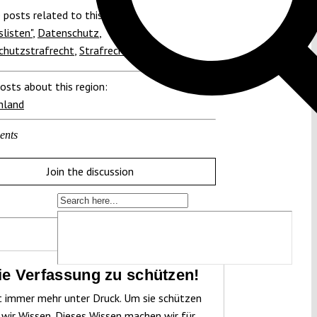
 posts related to this:
slisten"
,
Datenschutz
,
chutzstrafrecht
,
Strafrecht
osts about this region:
hland
ents
Join the discussion
die Verfassung zu schützen!
t immer mehr unter Druck. Um sie schützen
 wir Wissen. Dieses Wissen machen wir für