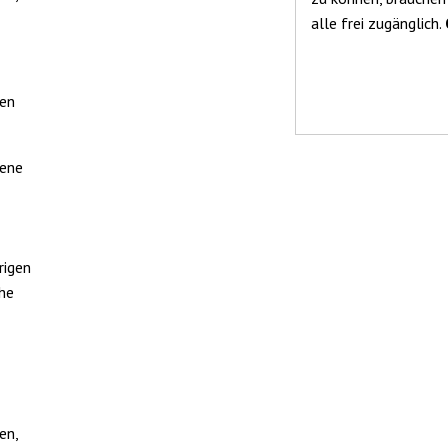
alle frei zugänglich.
ten
gene
rigen
che
en,