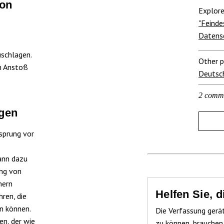
von
Explore
"Feinde
Datens
uschlagen.
Other p
en Anstoß
Deutsc
2 comm
ngen
sprung vor
ann dazu
ung von
mern
Helfen Sie, 
ren, die
n können.
Die Verfassung gerä
n, der wie
zu können, brauchen