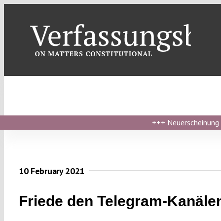
Skip
to
content
+++
Neuerscheinung ›
10 February 2021
Friede den Telegram-Kanäle