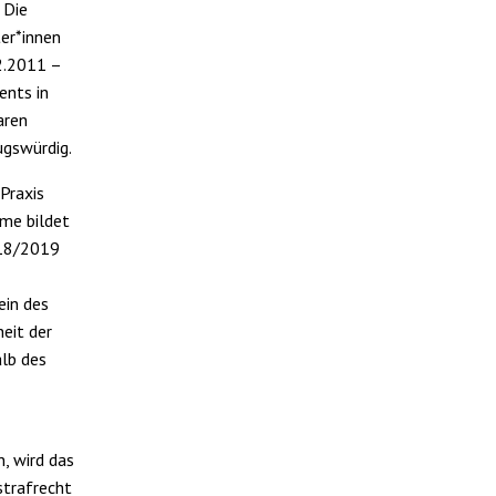
 Die
er*innen
2.2011 –
ents in
aren
ugswürdig.
Praxis
me bildet
018/2019
ein des
eit der
alb des
, wird das
strafrecht