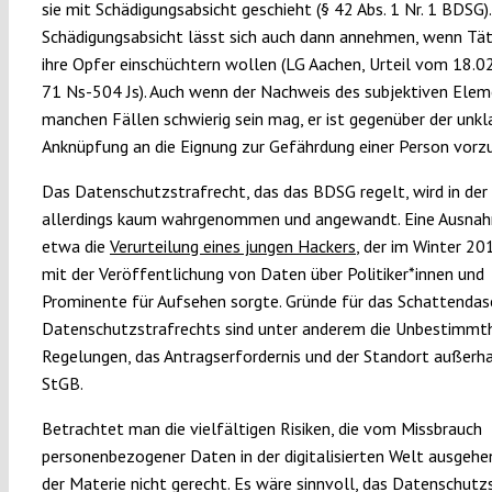
sie mit Schädigungsabsicht geschieht (§ 42 Abs. 1 Nr. 1 BDSG).
Schädigungsabsicht lässt sich auch dann annehmen, wenn Tät
ihre Opfer einschüchtern wollen (LG Aachen, Urteil vom 18.0
71 Ns-504 Js). Auch wenn der Nachweis des subjektiven Elem
manchen Fällen schwierig sein mag, er ist gegenüber der unkl
Anknüpfung an die Eignung zur Gefährdung einer Person vorz
Das Datenschutzstrafrecht, das das BDSG regelt, wird in der 
allerdings kaum wahrgenommen und angewandt. Eine Ausnah
etwa die
Verurteilung eines jungen Hackers
, der im Winter 2
mit der Veröffentlichung von Daten über Politiker*innen und
Prominente für Aufsehen sorgte. Gründe für das Schattendas
Datenschutzstrafrechts sind unter anderem die Unbestimmth
Regelungen, das Antragserfordernis und der Standort außerh
StGB.
Betrachtet man die vielfältigen Risiken, die vom Missbrauch
personenbezogener Daten in der digitalisierten Welt ausgehen
der Materie nicht gerecht. Es wäre sinnvoll, das Datenschutz