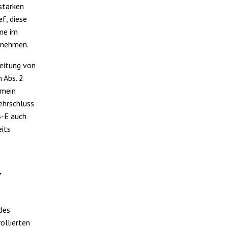
starken
ef, diese
me im
u nehmen.
eitung von
 Abs. 2
emein
ehrschluss
B-E auch
eits
r
des
ollierten