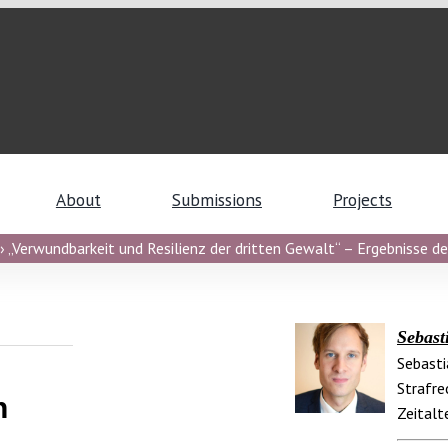
About
Submissions
Projects
 „Verwundbarkeit und Resilienz der dritten Gewalt“ – Ergebnisse de
Sebast
Sebasti
Strafre
n
Zeitalt