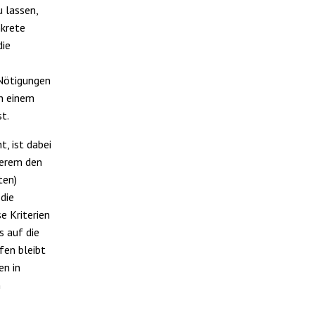
 lassen,
nkrete
die
 Nötigungen
n einem
t.
, ist dabei
derem den
ten)
die
e Kriterien
s auf die
fen bleibt
en in
n