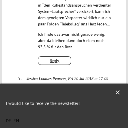
in “den Ruhestandsansprüchen verdienter
System-Lautsprecher” versickert, kann ich
dem geneigten Vorposter wirklich nur ein
paar Folgen “Telekolleg” ans Herz legen…
Ich finde das zwar nicht gerade wenig,
aber da bleiben dann doch eben noch
93,5 % für den Rest.
Reply
Jessica Lourdes Pearson
Fri 20 Jul 2018 at 17:09
Wenn es noch eines empirischen Nachweises für
die Richtigkeit der Ausführungen des BVerfG zur
I would like to receive the newsletter!
heutigen Bedeutung des öffentlich-rechtlichen
Rundfunks bedurft hätte – hier im Forum wird er
geliefert.
DE
EN