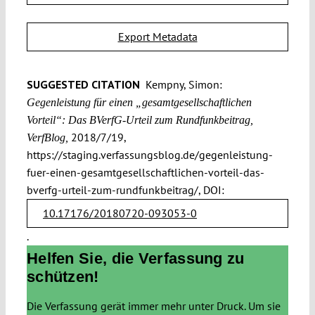
Export Metadata
SUGGESTED CITATION
Kempny, Simon:
Gegenleistung für einen „gesamtgesellschaft­lichen
Vorteil“: Das BVerfG-Urteil zum Rundfunkbeitrag,
2018/7/19,
VerfBlog,
https://staging.verfassungsblog.de/gegenleistung-
fuer-einen-gesamtgesellschaftlichen-vorteil-das-
bverfg-urteil-zum-rundfunkbeitrag/, DOI:
10.17176/20180720-093053-0
.
Helfen Sie, die Verfassung zu
schützen!
Die Verfassung gerät immer mehr unter Druck. Um sie