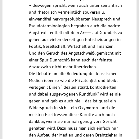
– deswegen spricht, wenn auch unter semantisch
und rhetorisch vermeintlich souverän u.
einwandfrei hervorgeblubberten Neusprech und
Pseudoterminologien begraben auch die nackte
Angst existentiell mit dem A++++ auf Grundeis zu
gehen aus vielen derzeitigen Entscheidungen in
Politik, Gesellschaft, Wirtschaft und Finanzen.
Und den Geruch des Angstschweiß, gemischt mit
einer Spur Dünnschiß kann auch der feinste
Anzugzwirn nicht mehr überdecken.
Die Debatte um die Bedeutung der klassischen
Medien (ebenso wie die Privaten)ist und bleibt
verlogen : Einen “idealen staatl. kontrollierten
und dabei ausgewogenen Rundfunk” wird es nie
geben und gab es auch nie – das ist quasi ein
Widerspruch in sich – ein Oxymoron- und die
meisten Esel fressen diese Karotte auch noch
dankbar, wenn sie nur nah genug vors Gesicht
gehalten wird. Dazu muss man sich einfach nur
den Aufbau der Medien und deren Drahtzieher in