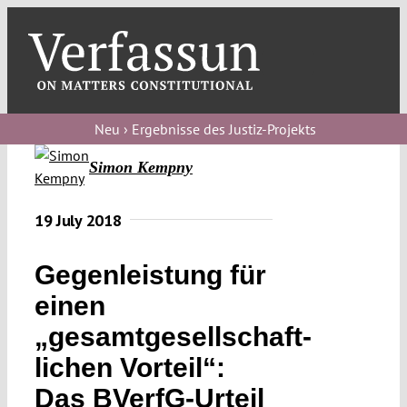
Skip
to
content
Toggl
Navig
Verfassungs
blog
Neu › Ergebnisse des Justiz-Projekts
Simon Kempny
Verfassungs
debate
19 July 2018
Verfassungs
podcast
Gegenleistung für
Verfassungs
einen
editorial
„gesamtgesellschaft­
lichen Vorteil“:
About
Das BVerfG-Urteil