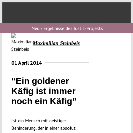
Skip
to
Toggl
content
Navig
V
Neu › Ergebnisse des Justiz-Projekts
Maximilian Steinbeis
V
01 April 2014
V
“Ein goldener
Käfig ist immer
V
noch ein Käfig”
Ist ein Mensch mit geistiger
Behinderung, der in einer absolut