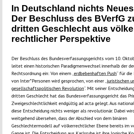
In Deutschland nichts Neue
Der Beschluss des BVerfG 
dritten Geschlecht aus völke
rechtlicher Perspektive
Der Beschluss des Bundesverfassungsgerichts vom 10. Okto
leitet einen historischen Paradigmenwechsel innerhalb der d
Rechtsordnung ein: Von einem „
erdbebenhaften Push
“ für die
von Inter*Personen wird gesprochen, von einer „
juristischen u
gesellschaftspolitischen Revolution
“. Mit seiner Entscheidu
dritten Geschlecht hat das Bundesverfassungsgericht das Pri
Zweigeschlechtlichkeit endgültig ad acta gelegt. Aus national
diese Entscheidung nichts weniger als revolutionär. Dabei wir
weitgehend übersehen, dass der Abschied von dem binären
Geschlechtermodell auf völkerrechtlicher Ebene bereits im v
Gange ist. Die Entscheidung aus Karlsruhe ist ihre logische K