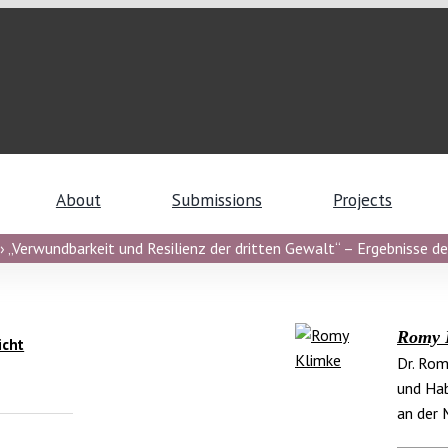
About
Submissions
Projects
 „Verwundbarkeit und Resilienz der dritten Gewalt“ – Ergebnisse de
Romy 
icht
Dr. Rom
und Hab
an der 