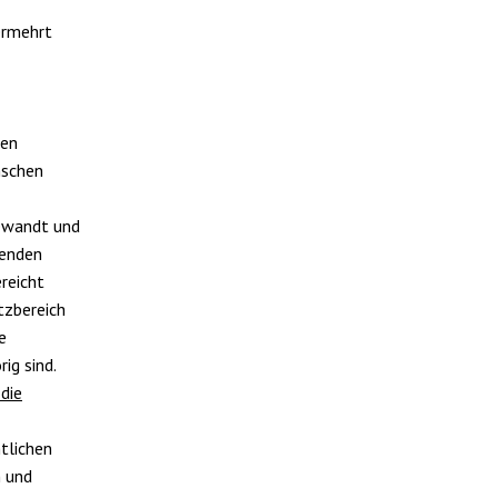
ermehrt
ten
nschen
gewandt und
senden
reicht
tzbereich
e
ig sind.
die
tlichen
n und