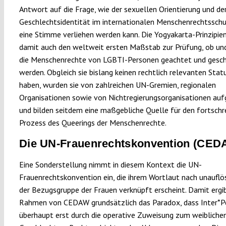
Antwort auf die Frage, wie der sexuellen Orientierung und de
Geschlechtsidentität im internationalen Menschenrechtssc
eine Stimme verliehen werden kann. Die Yogyakarta-Prinzipien
damit auch den weltweit ersten Maßstab zur Prüfung, ob un
die Menschenrechte von LGBTI-Personen geachtet und gesc
werden. Obgleich sie bislang keinen rechtlich relevanten Stat
haben, wurden sie von zahlreichen UN-Gremien, regionalen
Organisationen sowie von Nichtregierungsorganisationen auf
und bilden seitdem eine maßgebliche Quelle für den fortschr
Prozess des Queerings der Menschenrechte.
Die UN-Frauenrechtskonvention (CED
Eine Sonderstellung nimmt in diesem Kontext die UN-
Frauenrechtskonvention ein, die ihrem Wortlaut nach unauflös
der Bezugsgruppe der Frauen verknüpft erscheint. Damit ergib
Rahmen von CEDAW grundsätzlich das Paradox, dass Inter*P
überhaupt erst durch die operative Zuweisung zum weibliche