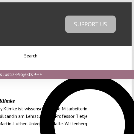
SUPPORT US
Search
s Justiz-Projekts
+++
Klimke
y Klimke ist wissenschaftliche Mitarbeiterin
ilitandin am Lehrstuhl von Professor Tietje
Martin-Luther-Universität Halle-Wittenberg.