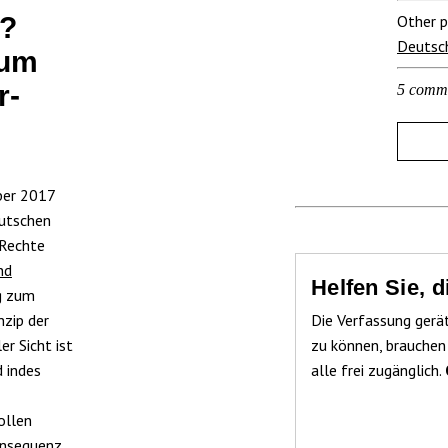
Other p
s?
Deutsc
zum
r­
5 comm
ber 2017
eutschen
 Rechte
nd
Helfen Sie, 
ng zum
nzip der
Die Verfassung gerä
er Sicht ist
zu können, brauchen
d indes
alle frei zugänglich.
ollen
onsequenz.