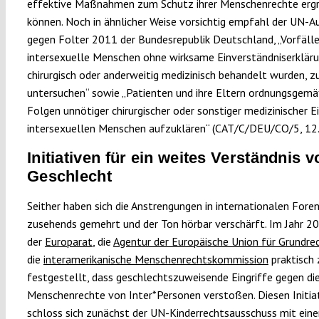
effektive Maßnahmen zum Schutz ihrer Menschenrechte ergr
können. Noch in ähnlicher Weise vorsichtig empfahl der UN-A
gegen Folter 2011 der Bundesrepublik Deutschland, „Vorfälle
intersexuelle Menschen ohne wirksame Einverständniserklär
chirurgisch oder anderweitig medizinisch behandelt wurden, z
untersuchen“ sowie „Patienten und ihre Eltern ordnungsgemä
Folgen unnötiger chirurgischer oder sonstiger medizinischer Ei
intersexuellen Menschen aufzuklären“ (CAT/C/DEU/CO/5, 12
Initiativen für ein weites Verständnis v
Geschlecht
Seither haben sich die Anstrengungen in internationalen Fore
zusehends gemehrt und der Ton hörbar verschärft. Im Jahr 2
der
Europarat
, die
Agentur der Europäische Union für Grundre
die
interamerikanische Menschenrechtskommission
praktisch 
festgestellt, dass geschlechtszuweisende Eingriffe gegen di
Menschenrechte von Inter*Personen verstoßen. Diesen Initia
schloss sich zunächst der UN-Kinderrechtsausschuss mit eine