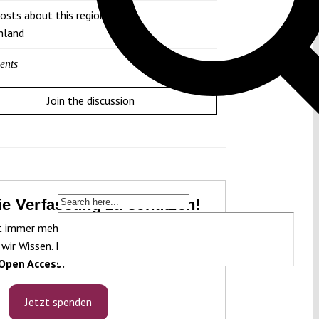
osts about this region:
hland
ents
Join the discussion
die Verfassung zu schützen!
t immer mehr unter Druck. Um sie schützen
 wir Wissen. Dieses Wissen machen wir für
Open Access.
Jetzt spenden