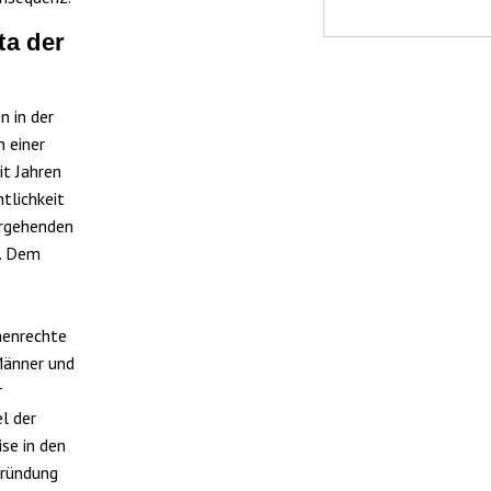
ta der
n in der
h einer
it Jahren
tlichkeit
ergehenden
e. Dem
henrechte
Männer und
r
l der
se in den
gründung