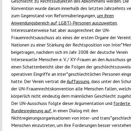
Geschlecht zu Rechtssubjekten des Abkommens werden. Die
Konvention wurde darum innerhalb des letzten Jahrzehnts v
zum Gegenstand von Reformüberlegungen,
um ihren
Anwendungsbereich auf LGBTI-Personen auszuweiten
.
Interessanterweise hat aber ausgerechnet der UN-
Frauenrechtsauschuss als eines der ersten Organe der Verein
Nationen zu einer Stärkung der Rechtsposition von Inter*Me
beigetragen, nachdem sich im Jahr 2008 der deutsche Verein
Intersexuelle Menschen e. V. / XY-Frauen an den Ausschuss 
einen Schattenbericht über die Folgen der geschlechtszuwei
operativen Eingriffe an inter*geschlechtlichen Personen einge
hatte. Der Verein vertrat die
Auffassung
, dass unter den Schu
der UN-Frauenrechtskonvention alle Menschen fallen, welch
körperlich nicht eindeutig dem männlichen Geschlecht zugehör
Der UN-Ausschuss folgte dieser Argumentation und
forderte 
Bundesregierung auf
, in einen Dialog mit den
Nichtregierungsorganisationen von inter- und trans*geschlech
Menschen einzutreten, um ihre Forderungen besser verstehe