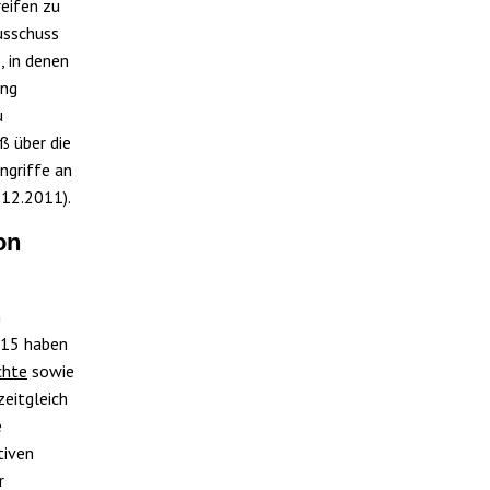
eifen zu
usschuss
, in denen
ung
u
ß über die
ngriffe an
.12.2011).
on
n
015 haben
chte
sowie
zeitgleich
e
tiven
r