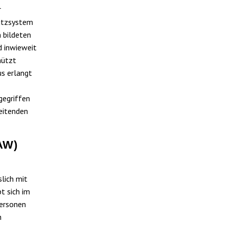
r
hutzsystem
 bildeten
d inwieweit
hützt
us erlangt
gegriffen
eitenden
AW)
lich mit
t sich im
ersonen
n