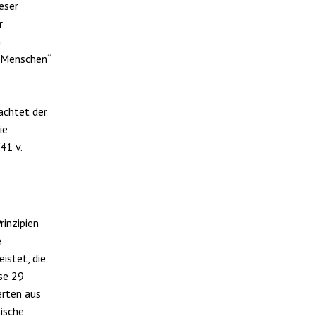
ieser
r
n
e Menschen“
achtet der
ie
41 v.
rinzipien
e
istet, die
se 29
erten aus
ische