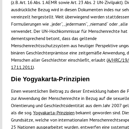
(z.B. Art. 16 Abs. 1 AEMR sowie Art. 23 Abs. 2 UN-Zivilpakt). D
ausdrückliche Bezug wird in diesen Dokumenten indes nur seh
vereinzelt hergestellt. Weit überwiegend werden stattdesse
Formulierungen wie „jeder“, „jedermann“, „niemand“ oder „all
verwendet. Der UN-Hochkommissar für Menschenrechte hat
dementsprechend betont, dass das geltende
Menschenrechtsschutzsystem aus heutiger Perspektive unge
binären Geschlechterprämisse eine zeitgemäße Anwendung, d
Menschen aller Geschlechter einschließt, erlaubt (
A/HRC/19/
17.11.2011
).
Die Yogyakarta-Prinzipien
Einen wesentlichen Beitrag zu dieser Entwicklung haben die P
zur Anwendung der Menschenrechte in Bezug auf die sexuell
Orientierung und Geschlechtsidentität aus dem Jahr 2007 gele
als die sog.
Yogyakarta-Prinzipien
bekannt geworden sind. Die
Grundsätze, welche von internationalen Menschenrechtsexp
25 Nationen ausgearbeitet wurden, entwerfen eine systemat