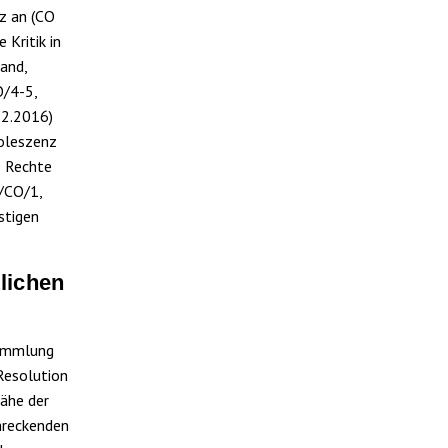
iz an (CO
Kritik in
and,
O/4-5,
.2.2016)
doleszenz
e Rechte
/CO/1,
stigen
tlichen
sammlung
Resolution
Nähe der
hreckenden