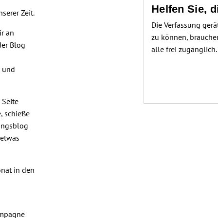
m
Helfen Sie, 
serer Zeit.
Die Verfassung gerä
ir an
zu können, brauchen
der Blog
alle frei zugänglich
s und
 Seite
, schieße
sungsblog
 etwas
nat in den
Kampagne