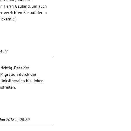
von Herrn Gauland, um auch
 verzichten Sie auf deren
ckern. ;-)
14:27
richtig. Dass der
 Migration durch die
linksliberalen bis linken
streiten.
Jun 2018 at 20:50