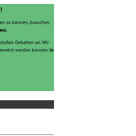
!
zen zu können, brauchen
ess.
stoßen Debatten an. Wir
bgewehrt werden können.
In