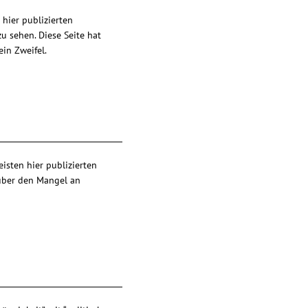
hier publizierten
u sehen. Diese Seite hat
ein Zweifel.
eisten hier publizierten
 über den Mangel an