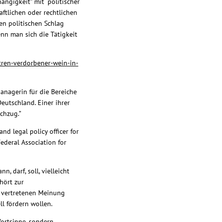
ängigkeit” mit “politischer
ftlichen oder rechtlichen
en politischen Schlag
nn man sich die Tätigkeit
tren-verdorbener-wein-in-
Managerin für die Bereiche
eutschland. Einer ihrer
chzug.”
nd legal policy officer for
ederal Association for
, darf, soll, vielleicht
hört zur
s vertretenen Meinung
ll fördern wollen.
Wortsinne, sondern