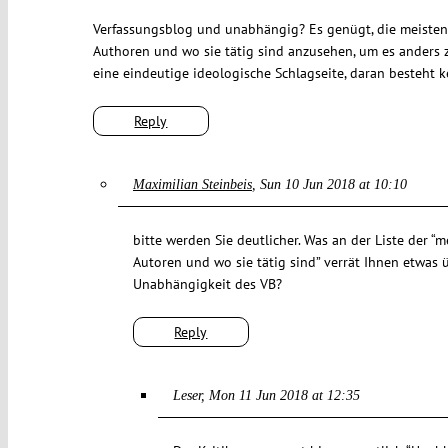
Verfassungsblog und unabhängig? Es genügt, die meisten 
Authoren und wo sie tätig sind anzusehen, um es anders z
eine eindeutige ideologische Schlagseite, daran besteht k
Reply
Maximilian Steinbeis
Sun 10 Jun 2018 at 10:10
bitte werden Sie deutlicher. Was an der Liste der “m
Autoren und wo sie tätig sind” verrät Ihnen etwas
Unabhängigkeit des VB?
Reply
Leser
Mon 11 Jun 2018 at 12:35