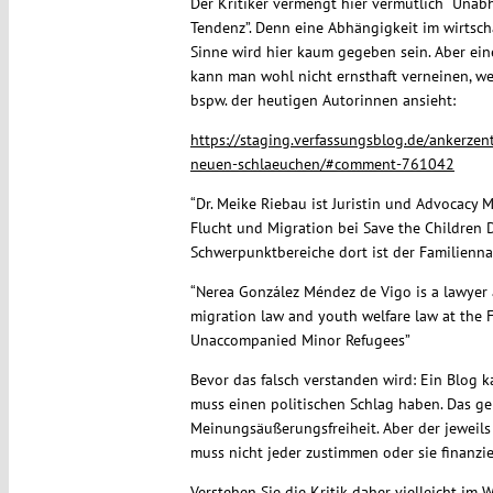
Der Kritiker vermengt hier vermutlich “Unabh
Tendenz”. Denn eine Abhängigkeit im wirtscha
Sinne wird hier kaum gegeben sein. Aber ein
kann man wohl nicht ernsthaft verneinen, we
bspw. der heutigen Autorinnen ansieht:
https://staging.verfassungsblog.de/ankerzen
neuen-schlaeuchen/#comment-761042
“Dr. Meike Riebau ist Juristin und Advocacy 
Flucht und Migration bei Save the Children D
Schwerpunktbereiche dort ist der Familienna
“Nerea González Méndez de Vigo is a lawyer a
migration law and youth welfare law at the F
Unaccompanied Minor Refugees”
Bevor das falsch verstanden wird: Ein Blog kann
muss einen politischen Schlag haben. Das ge
Meinungsäußerungsfreiheit. Aber der jeweil
muss nicht jeder zustimmen oder sie finanzie
Verstehen Sie die Kritik daher vielleicht im 