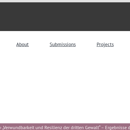
About
Submissions
Projects
 „Verwundbarkeit und Resilienz der dritten Gewalt“ – Ergebnisse de