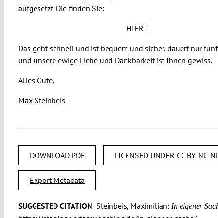
aufgesetzt. Die finden Sie:
HIER!
Das geht schnell und ist bequem und sicher, dauert nur fün
und unsere ewige Liebe und Dankbarkeit ist Ihnen gewiss.
Alles Gute,
Max Steinbeis
DOWNLOAD PDF
LICENSED UNDER CC BY-NC-ND
Export Metadata
SUGGESTED CITATION
Steinbeis, Maximilian:
In eigener Sach
https://staging.verfassungsblog.de/in-eigener-sache/.