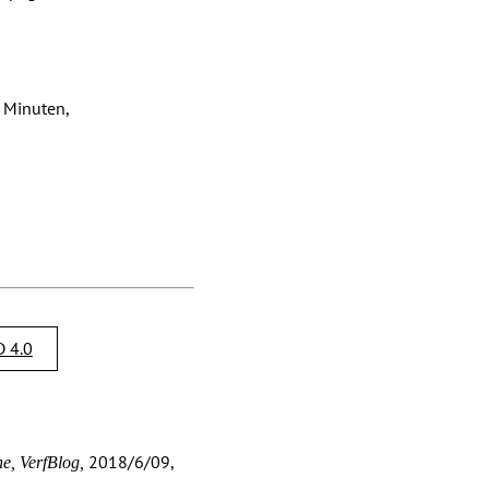
f Minuten,
 4.0
2018/6/09,
e, VerfBlog,