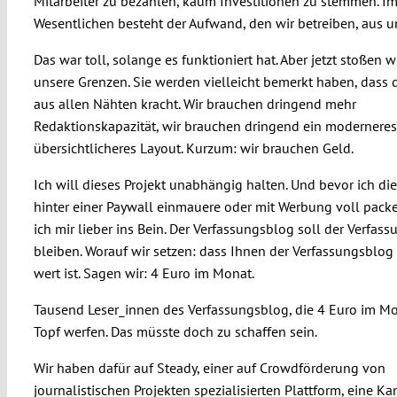
Mitarbeiter zu bezahlen, kaum Investitionen zu stemmen. I
Wesentlichen besteht der Aufwand, den wir betreiben, aus un
Das war toll, solange es funktioniert hat. Aber jetzt stoßen w
unsere Grenzen. Sie werden vielleicht bemerkt haben, dass 
aus allen Nähten kracht. Wir brauchen dringend mehr
Redaktionskapazität, wir brauchen dringend ein modernere
übersichtlicheres Layout. Kurzum: wir brauchen Geld.
Ich will dieses Projekt unabhängig halten. Und bevor ich die
hinter einer Paywall einmauere oder mit Werbung voll packe
ich mir lieber ins Bein. Der Verfassungsblog soll der Verfas
bleiben. Worauf wir setzen: dass Ihnen der Verfassungsblog
wert ist. Sagen wir: 4 Euro im Monat.
Tausend Leser_innen des Verfassungsblog, die 4 Euro im Mo
Topf werfen. Das müsste doch zu schaffen sein.
Wir haben dafür auf Steady, einer auf Crowdförderung von
journalistischen Projekten spezialisierten Plattform, eine 