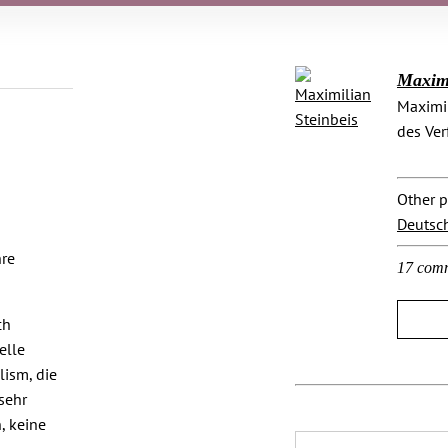
Maximi
Maximil
des Ver
Other p
Deutsc
hre
17 com
ch
elle
lism, die
sehr
, keine