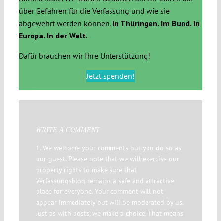
über Gefahren für die Verfassung und wie sie
abgewehrt werden können.
In Thüringen. Im Bund. In
Europa. In der Welt.
Dafür brauchen wir Ihre Unterstützung!
Jetzt spenden!
WRITE A COMMENT
1. We welcome your comments but you do so as
our guest. Please note that we will exercise our
property rights to make sure that
Verfassungsblog remains a safe and attractive
place for everyone. Your comment will not
appear immediately but will be moderated by us.
Just as with posts, we make a choice. That means