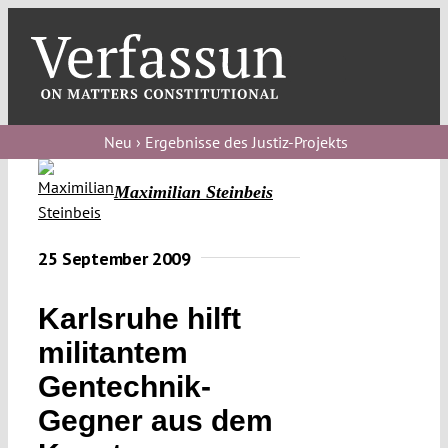
Skip
to
content
Toggl
Navig
Verfassungs
blog
Neu › Ergebnisse des Justiz-Projekts
Verfassungs
Maximilian Steinbeis
debate
Verfassungs
25 September 2009
podcast
Karlsruhe hilft
Verfassungs
militantem
editorial
Gentechnik-
About
Gegner aus dem