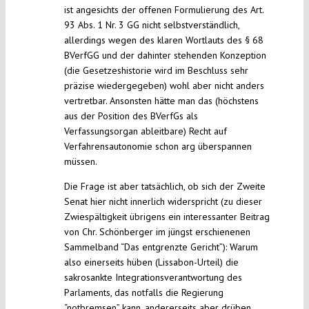
ist angesichts der offenen Formulierung des Art.
93 Abs. 1 Nr. 3 GG nicht selbstverständlich,
allerdings wegen des klaren Wortlauts des § 68
BVerfGG und der dahinter stehenden Konzeption
(die Gesetzeshistorie wird im Beschluss sehr
präzise wiedergegeben) wohl aber nicht anders
vertretbar. Ansonsten hätte man das (höchstens
aus der Position des BVerfGs als
Verfassungsorgan ableitbare) Recht auf
Verfahrensautonomie schon arg überspannen
müssen.
Die Frage ist aber tatsächlich, ob sich der Zweite
Senat hier nicht innerlich widerspricht (zu dieser
Zwiespältigkeit übrigens ein interessanter Beitrag
von Chr. Schönberger im jüngst erschienenen
Sammelband “Das entgrenzte Gericht”): Warum
also einerseits hüben (Lissabon-Urteil) die
sakrosankte Integrationsverantwortung des
Parlaments, das notfalls die Regierung
“notbremsen” kann, andererseits aber drüben