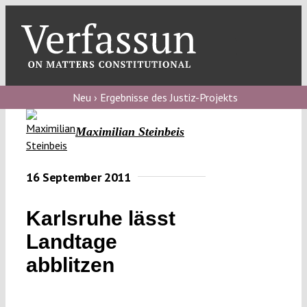
Skip
to
content
Toggl
Navig
Verfassungs
blog
Neu › Ergebnisse des Justiz-Projekts
Verfassungs
Maximilian Steinbeis
debate
Verfassungs
16 September 2011
podcast
Karlsruhe lässt
Verfassungs
Landtage
editorial
abblitzen
About