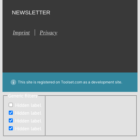
NEWSLETTER
Imprint
Privacy
This site is registered on Toolset.com as a development site.
Generic filters
Generic filters
Hidden label
Hidden label
Hidden label
Hidden label
Hidden label
Hidden label
Hidden label
Hidden label