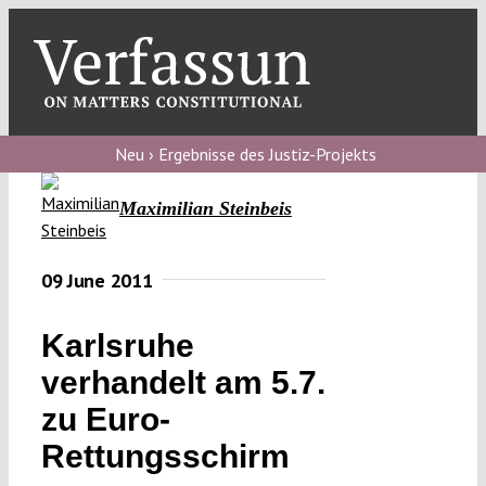
Skip
to
content
Toggl
Navig
Verfassungs
blog
Neu › Ergebnisse des Justiz-Projekts
Verfassungs
Maximilian Steinbeis
debate
Verfassungs
09 June 2011
podcast
Karlsruhe
Verfassungs
verhandelt am 5.7.
editorial
zu Euro-
About
Rettungsschirm