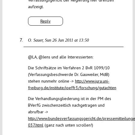
Verfassungsgericht der Regierung hier Grenzen
aufzeigt.
Reply
O. Sauer
Sun 26 Jun 2011 at 13:50
@LA, @Jens und alle Interessierten:
Die Schriftsätze im Verfahren 2 BvR 1099/10
(Verfassungsbeschwerde Dr. Gauweiler, MdB)
stehen nunmehr online ->
http://www.jura.uni-
freiburg.de/institute/ioeffr3/forschung/gutachten
Die Verhandlungsgliederung ist in der PM des
BVerfG zwischenzeitlich nachgetragen und
abrufbar ->
http://www.bundesverfassungsgericht.de/pressemitteilung
037.html
(ganz nach unten scrollen!)