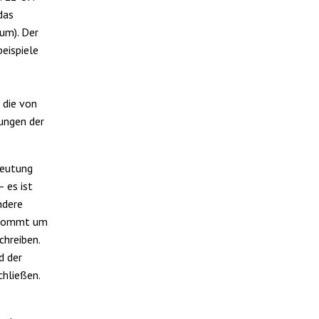
das
um). Der
eispiele
 die von
ungen der
deutung
 es ist
ndere
, kommt um
chreiben.
d der
chließen.