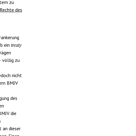
stem zu
 Rechte des
erankerung
Ob ein
treaty
rägen
– völlig zu
edoch nicht
 dem BMJV
igung des
en
BMJV die
n
 an dieser
ben. Einen