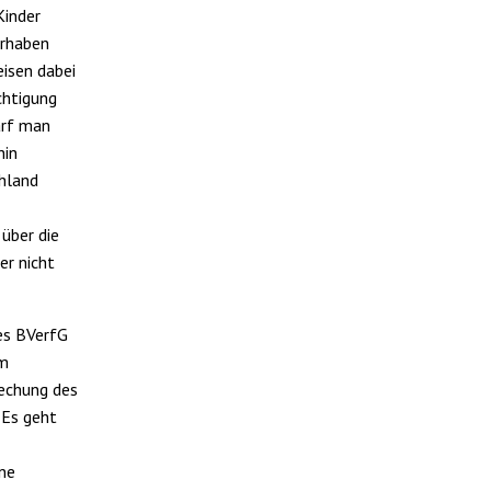
Kinder
orhaben
eisen dabei
chtigung
arf man
hin
hland
über die
er nicht
es BVerfG
im
rechung des
 Es geht
ne