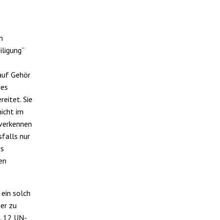
n
iligung“
 auf Gehör
nes
reitet. Sie
nicht im
 verkennen
sfalls nur
es
en
 ein solch
her zu
. 12 UN-