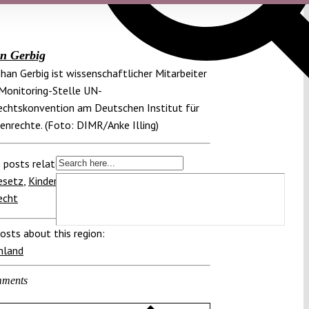
n Gerbig
phan Gerbig ist wissenschaftlicher Mitarbeiter
 Monitoring-Stelle UN-
echtskonvention am Deutschen Institut für
nrechte. (Foto: DIMR/Anke Illing)
 posts related to this:
esetz
,
Kinderrechte
,
Kinderrechtskonvention
,
echt
osts about this region:
hland
ments