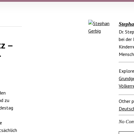
Stepha
Dr. Ste
bei der
z –
Kinderr
­
Mensche
Explore
Grundg
Völkerr
den
nd zu
Other p
destag
Deutsc
No Com
ie
tsächlich