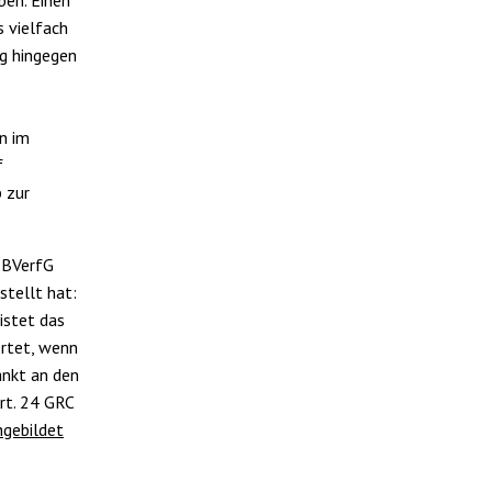
s vielfach
ng hingegen
en im
f
 zur
s BVerfG
tellt hat:
istet das
rtet, wenn
änkt an den
rt. 24 GRC
hgebildet