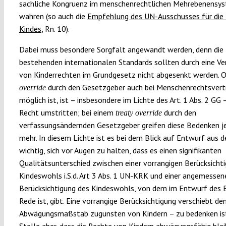
sachliche Kongruenz im menschenrechtlichen Mehrebenensy
wahren (so auch die
Empfehlung des UN-Ausschusses für die
Kindes
, Rn. 10).
Dabei muss besondere Sorgfalt angewandt werden, denn die
bestehenden internationalen Standards sollten durch eine V
von Kinderrechten im Grundgesetz nicht abgesenkt werden. 
durch den Gesetzgeber auch bei Menschenrechtsvert
override
möglich ist, ist – insbesondere im Lichte des Art. 1 Abs. 2 GG 
Recht umstritten; bei einem
durch den
treaty override
verfassungsändernden Gesetzgeber greifen diese Bedenken j
mehr. In diesem Lichte ist es bei dem Blick auf Entwurf aus
wichtig, sich vor Augen zu halten, dass es einen signifikanten
Qualitätsunterschied zwischen einer vorrangigen Berücksicht
Kindeswohls i.S.d. Art 3 Abs. 1 UN-KRK und einer angemessen
Berücksichtigung des Kindeswohls, von dem im Entwurf des 
Rede ist, gibt. Eine vorrangige Berücksichtigung verschiebt de
Abwägungsmaßstab zugunsten von Kindern – zu bedenken ist
Stelle aber, dass die Rechte von Kindern abwägungsfähig blei