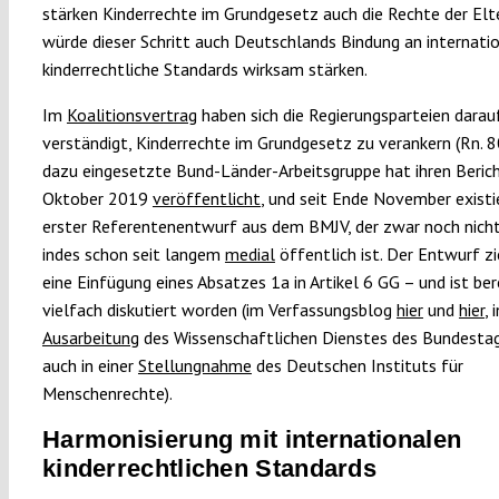
stärken Kinderrechte im Grundgesetz auch die Rechte der El
würde dieser Schritt auch Deutschlands Bindung an internati
kinderrechtliche Standards wirksam stärken.
Im
Koalitionsvertrag
haben sich die Regierungsparteien darau
verständigt, Kinderrechte im Grundgesetz zu verankern (Rn. 80
dazu eingesetzte Bund-Länder-Arbeitsgruppe hat ihren Beric
Oktober 2019
veröffentlicht
, und seit Ende November existie
erster Referentenentwurf aus dem BMJV, der zwar noch nicht
indes schon seit langem
medial
öffentlich ist. Der Entwurf zi
eine Einfügung eines Absatzes 1a in Artikel 6 GG – und ist ber
vielfach diskutiert worden (im Verfassungsblog
hier
und
hier
, 
Ausarbeitung
des Wissenschaftlichen Dienstes des Bundesta
auch in einer
Stellungnahme
des Deutschen Instituts für
Menschenrechte).
Harmonisierung mit internationalen
kinderrechtlichen Standards