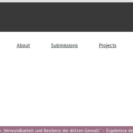
About
Submissions
Projects
 „Verwundbarkeit und Resilienz der dritten Gewalt“ – Ergebnisse de