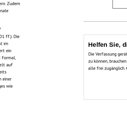
tern. Zudem
onale
f
1 ff.). Die
ht im
Helfen Sie, 
rt ein
Die Verfassung gerä
 formal,
zu können, brauchen
elt auf
alle frei zugänglich.
eits
in einer
ges wie