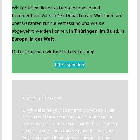
Wir veröffentlichen aktuelle Analysen und
Kommentare. Wir stoßen Debatten an. Wir klären auf
über Gefahren für die Verfassung und wie sie
abgewehrt werden können.
In Thüringen. Im Bund. In
Europa. In der Welt.
Dafür brauchen wir Ihre Unterstützung!
Jetzt spenden!
WRITE A COMMENT
1. We welcome your comments but you do so as
our guest. Please note that we will exercise our
property rights to make sure that Verfassungsblog
remains a safe and attractive place for everyone.
Your comment will not appear immediately but