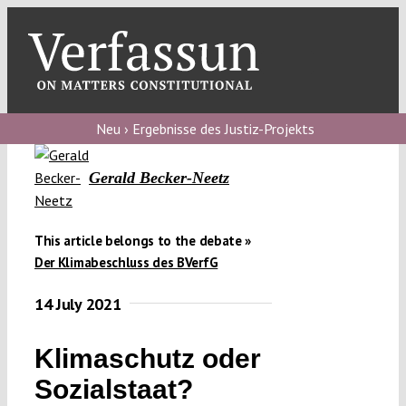
Skip
to
content
Toggl
Navig
Verfassungs
blog
Neu › Ergebnisse des Justiz-Projekts
Verfassungs
Gerald Becker-Neetz
debate
Verfassungs
This article belongs to the debate »
podcast
Der Klimabeschluss des BVerfG
Verfassungs
14 July 2021
editorial
Klimaschutz oder
About
Sozialstaat?