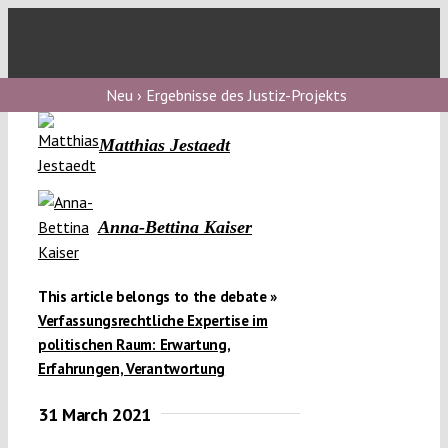
Skip
to
Toggl
content
Navig
V
Neu › Ergebnisse des Justiz-Projekts
Matthias Jestaedt
V
Anna-Bettina Kaiser
V
This article belongs to the debate »
V
Verfassungsrechtliche Expertise im
politischen Raum: Erwartung,
Erfahrungen, Verantwortung
31 March 2021