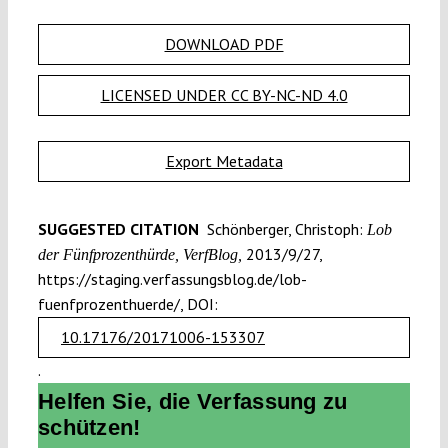
DOWNLOAD PDF
LICENSED UNDER CC BY-NC-ND 4.0
Export Metadata
SUGGESTED CITATION
Schönberger, Christoph:
Lob
2013/9/27,
der Fünfprozenthürde, VerfBlog,
https://staging.verfassungsblog.de/lob-
fuenfprozenthuerde/, DOI:
10.17176/20171006-153307
.
Helfen Sie, die Verfassung zu
schützen!