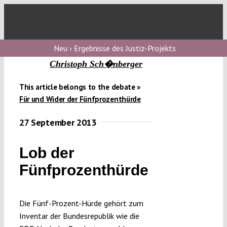
Skip
to
Toggl
content
Navig
Verfassungs
Neu › Ergebnisse des Justiz-Projekts
blog
Christoph Sch�nberger
Verfassungs
This article belongs to the debate »
debate
Für und Wider der Fünfprozenthürde
Verfassungs
27 September 2013
podcast
Lob der
Verfassungs
editorial
Fünfprozenthürde
About
Die Fünf-Prozent-Hürde gehört zum
Inventar der Bundesrepublik wie die
Submissions