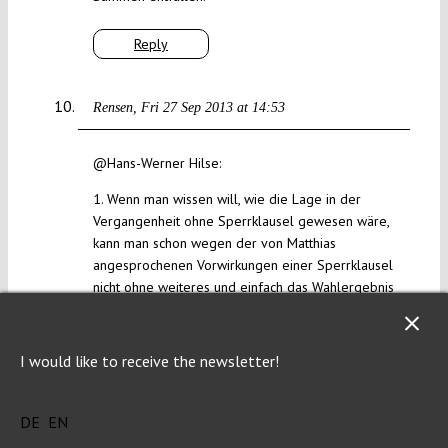
Reply
Rensen
Fri 27 Sep 2013 at 14:53
@Hans-Werner Hilse:
1. Wenn man wissen will, wie die Lage in der
Vergangenheit ohne Sperrklausel gewesen wäre,
kann man schon wegen der von Matthias
angesprochenen Vorwirkungen einer Sperrklausel
nicht ohne weiteres und einfach das Wahlergebnis
nehmen und die Sperrklausel wegdenken. U.U.
hätten schon die Parteienlandschaft und hätte
auch das Wahlverhalten vollkommen anders
I would like to receive the newsletter!
ausgesehen, wenn man nicht einen Erfolgswert “0”
bei der Wahl bestimmter Parteien zu befürchten
gehabt hätte. Auch hätte sich evtl. die für eine
DE
EN
Regierungsbildung in Frage kommenden