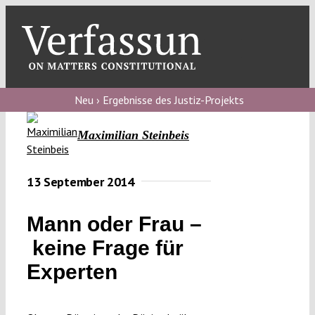
Skip
to
content
Toggl
Navig
Verfassungs
blog
Neu › Ergebnisse des Justiz-Projekts
Verfassungs
Maximilian Steinbeis
debate
Verfassungs
13 September 2014
podcast
Mann oder Frau –
Verfassungs
keine Frage für
editorial
Experten
About