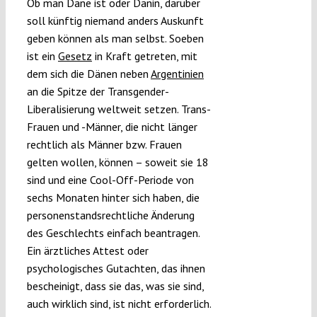
Ob man Däne ist oder Dänin, darüber
Submissions
soll künftig niemand anders Auskunft
geben können als man selbst. Soeben
ist ein
Gesetz
in Kraft getreten, mit
Funding
dem sich die Dänen neben
Argentinien
an die Spitze der Transgender-
Projects
Liberalisierung weltweit setzen. Trans-
Frauen und -Männer, die nicht länger
rechtlich als Männer bzw. Frauen
gelten wollen, können – soweit sie 18
sind und eine Cool-Off-Periode von
sechs Monaten hinter sich haben, die
personenstandsrechtliche Änderung
des Geschlechts einfach beantragen.
Ein ärztliches Attest oder
psychologisches Gutachten, das ihnen
bescheinigt, dass sie das, was sie sind,
auch wirklich sind, ist nicht erforderlich.