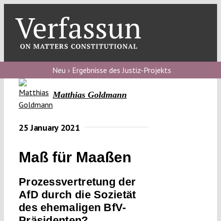
Skip
to
content
Toggl
Navig
Verfassungs
blog
Neu › Ergebnisse des Justiz-Projekts
Verfassungs
Matthias Goldmann
debate
Verfassungs
25 January 2021
podcast
Maß für Maaßen
Verfassungs
editorial
Prozessvertretung der
AfD durch die Sozietät
About
des ehemaligen BfV-
Präsidenten?