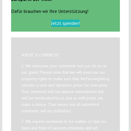
Dafür brauchen wir Ihre Unterstützung!
Jetzt spenden!
WRITE A COMMENT
1. We welcome your comments but you do so as
our guest. Please note that we will exercise our
property rights to make sure that Verfassungsblog
remains a safe and attractive place for everyone.
Your comment will not appear immediately but
will be moderated by us. Just as with posts, we
make a choice. That means not all submitted
comments will be published.
2. We expect comments to be matter-of-fact, on-
topic and free of sarcasm, innuendo and ad