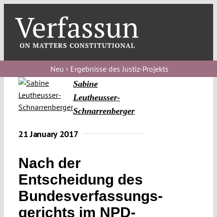
Skip
to
content
Toggl
Navig
Verfassungs
blog
Neu › Ergebnisse des Justiz-Projekts
Sabine
Verfassungs
Leutheusser-
debate
Schnarrenberger
Verfassungs
21 January 2017
podcast
Verfassungs
Nach der
editorial
Entscheidung des
Bundesverfassungs­
About
gerichts im NPD-