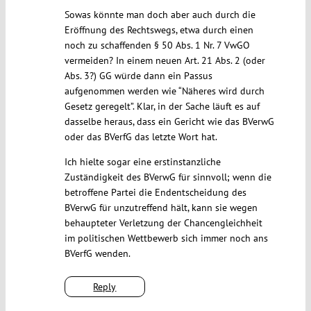
Sowas könnte man doch aber auch durch die
Eröffnung des Rechtswegs, etwa durch einen
noch zu schaffenden § 50 Abs. 1 Nr. 7 VwGO
vermeiden? In einem neuen Art. 21 Abs. 2 (oder
Abs. 3?) GG würde dann ein Passus
aufgenommen werden wie “Näheres wird durch
Gesetz geregelt”. Klar, in der Sache läuft es auf
dasselbe heraus, dass ein Gericht wie das BVerwG
oder das BVerfG das letzte Wort hat.
Ich hielte sogar eine erstinstanzliche
Zuständigkeit des BVerwG für sinnvoll; wenn die
betroffene Partei die Endentscheidung des
BVerwG für unzutreffend hält, kann sie wegen
behaupteter Verletzung der Chancengleichheit
im politischen Wettbewerb sich immer noch ans
BVerfG wenden.
Reply