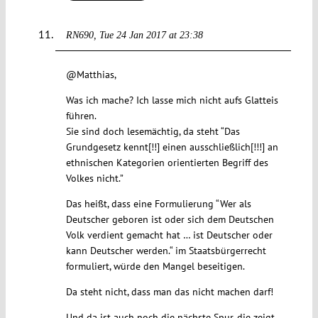
RN690
Tue 24 Jan 2017 at 23:38
@Matthias,
Was ich mache? Ich lasse mich nicht aufs Glatteis
führen.
Sie sind doch lesemächtig, da steht “Das
Grundgesetz kennt[!!] einen ausschließlich[!!!] an
ethnischen Kategorien orientierten Begriff des
Volkes nicht.”
Das heißt, dass eine Formulierung “Wer als
Deutscher geboren ist oder sich dem Deutschen
Volk verdient gemacht hat … ist Deutscher oder
kann Deutscher werden.“ im Staatsbürgerrecht
formuliert, würde den Mangel beseitigen.
Da steht nicht, dass man das nicht machen darf!
Und da ist auch noch die nächste Spur, die zeigt,