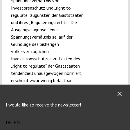
Spannungsverhältnis von
Investorenschutz und „right to
regulate“ zugunsten der Gaststaaten
und ihres „Regulierungsrechts“. Die
Ausgangsdiagnose, jenes
Spannungsverhältnis sei auf der
Grundlage des bisherigen
völkervertraglichen
Investitionsschutzes zu Lasten des
„right to regulate“ der Gaststaaten
tendenziell unausgewogen normiert,
erscheint zwar wenig belastbar.
Ungeachtet dessen erweist sich der
von der Kommission für TTIP
vorgeschlagene Ausgleich von
I would like to receive the newsletter!
Investorenschutz und „right to
regulate“ nicht als prinzipiell verfehlt,
DE
EN
auch wenn einzelne Aspekte sich