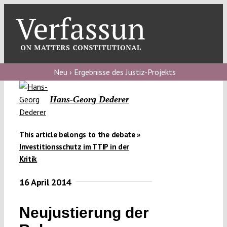
Skip
to
content
Toggl
Navig
Verfassungs
blog
Neu › Ergebnisse des Justiz-Projekts
Verfassungs
Hans-Georg Dederer
debate
Verfassungs
This article belongs to the debate »
podcast
Investitionsschutz im TTIP in der
Kritik
Verfassungs
editorial
16 April 2014
About
Neujustierung der