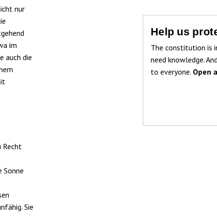
icht nur
ie
Help us prote
tgehend
wa im
The constitution is i
e auch die
need knowledge. And
inem
to everyone.
Open a
it
u Recht
e Sonne
sen
nfähig. Sie