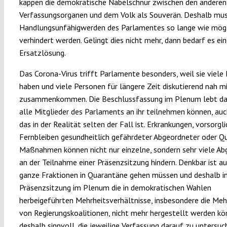
kappen die demokratische Nabelschnur zwischen den anderen
Verfassungsorganen und dem Volk als Souverän. Deshalb mus
Handlungsunfähigwerden des Parlamentes so lange wie mög
verhindert werden. Gelingt dies nicht mehr, dann bedarf es ein
Ersatzlösung.
Das Corona-Virus trifft Parlamente besonders, weil sie viele 
haben und viele Personen für längere Zeit diskutierend nah m
zusammenkommen. Die Beschlussfassung im Plenum lebt da
alle Mitglieder des Parlaments an ihr teilnehmen können, au
das in der Realität selten der Fall ist. Erkrankungen, vorsorgl
Fernbleiben gesundheitlich gefährdeter Abgeordneter oder Q
Maßnahmen können nicht nur einzelne, sondern sehr viele A
an der Teilnahme einer Präsenzsitzung hindern. Denkbar ist au
ganze Fraktionen in Quarantäne gehen müssen und deshalb in
Präsenzsitzung im Plenum die in demokratischen Wahlen
herbeigeführten Mehrheitsverhältnisse, insbesondere die Meh
von Regierungskoalitionen, nicht mehr hergestellt werden kön
deshalb sinnvoll, die jeweilige Verfassung darauf zu untersuch