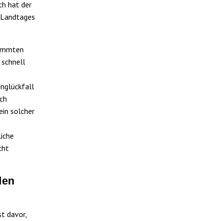
ch hat der
 Landtages
timmten
 schnell
nglückfall
ich
ein solcher
iche
cht
den
t davor,