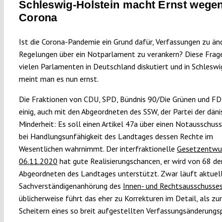
Schleswig-Holstein macht Ernst wege
Corona
Ist die Corona-Pandemie ein Grund dafür, Verfassungen zu än
Regelungen über ein Notparlament zu verankern? Diese Frage
vielen Parlamenten in Deutschland diskutiert und in Schlesw
meint man es nun ernst.
Die Fraktionen von CDU, SPD, Bündnis 90/Die Grünen und FDP
einig, auch mit den Abgeordneten des SSW, der Partei der dän
Minderheit: Es soll einen Artikel 47a über einen Notausschuss
bei Handlungsunfähigkeit des Landtages dessen Rechte im
Wesentlichen wahrnimmt. Der interfraktionelle
Gesetzentwu
06.11.2020
hat gute Realisierungschancen, er wird von 68 de
Abgeordneten des Landtages unterstützt. Zwar läuft aktuell
Sachverständigenanhörung des
Innen- und Rechtsausschusse
üblicherweise führt das eher zu Korrekturen im Detail, als z
Scheitern eines so breit aufgestellten Verfassungsänderungsp