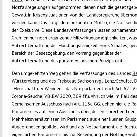
Notfallregelungen aufgenommen, denen nach die gesetzgeb
Gewalt in Krisensituationen von der Landesregierung übern
werden kann. Das folgt dem bekannten Motto, die Not sei di
der Exekutive. Diese Landesverfassungen lassen parlamentar
Gremien nur noch ergänzende Mitwirkungsmöglichkeiten, was
Aufrechterhaltung der Handlungsfähigkeit eines Staates, ger
Bereich der Gesetzgebung, den Vorrang gegenüber der
Aufrechterhaltung des parlamentarischen Prinzips gibt.
Den umgekehrten Weg gehen die Verfassungen des Landes
B
Württemberg
und des
Freistaat Sachsen
(vgl. Lenz/Schulte, D
„Herrschaft der Wenigen“: das Notparlament nach Art. 62 LV 
Corona-Seuche, VBlBW 2020, 309 ff.). Ähnlich wie im Fall de
Gemeinsamen Ausschuss nach Art. 115e GG, gehen hier die Re
Parlamentes auf einen Ausschuss über, der entsprechend den
Mehrheitsverhältnissen im Parlament aus einer kleinen Grup
Abgeordneten gebildet wird und als Notparlament die Recht
eigentlichen Parlaments bis zur Beseitigung der Notlage wa