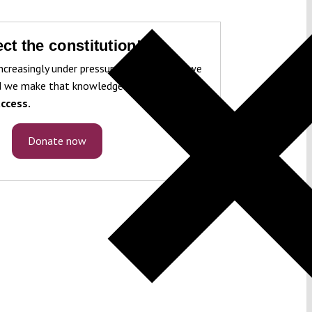
ct the constitution!
ncreasingly under pressure. To protect it, we
 we make that knowledge freely accessible
ccess.
Donate now