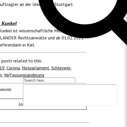
uftragter an der Universität Stuttgart.
 Kunkel
Kunkel ist wissenschaftliche Mitarbeiterin bei
ÄNDER Rechtsanwälte und ab 01.02.2021
eferendarin in Kiel.
 posts related to this:
19
,
Corona
,
Notparlament
,
Schleswig-
n
,
Verfassungsänderung
ments
Join the discussion