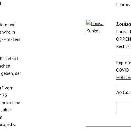
n
Lehrbea
Louisa
dern und
Louisa 
 wird in
OPPENL
ig-Holstein
Rechtsr
 sind sich
Explore
ischen
COVID 
 geben, der
Holstei
rf vom
No Com
r 73
 noch eine
s
, aber
um
rojekts.