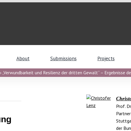
About
Submissions
Projects
 „Verwundbarkeit und Resilienz der dritten Gewalt“ – Ergebnisse de
Christ
Prof. D
Partne
ung
Stuttga
der Bu