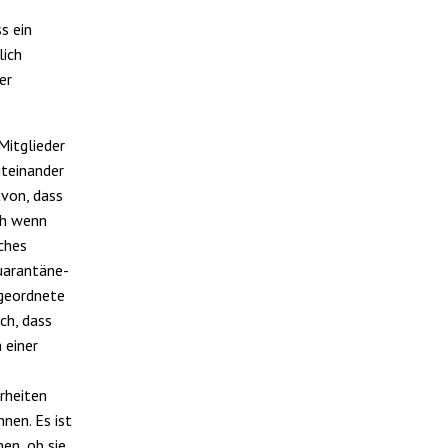
s ein
lich
er
Mitglieder
iteinander
von, dass
ch wenn
iches
uarantäne-
bgeordnete
ch, dass
 einer
rheiten
nen. Es ist
en, ob sie