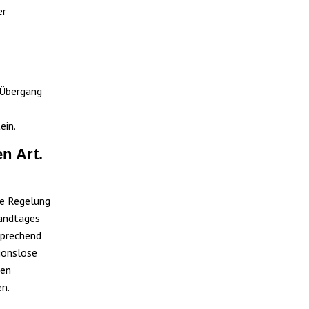
er
 Übergang
ein.
n Art.
ie Regelung
Landtages
sprechend
ionslose
ten
en.