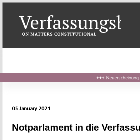
Skip
to
content
+++
Neuerscheinung ›
05 January 2021
Notparlament in die Verfass