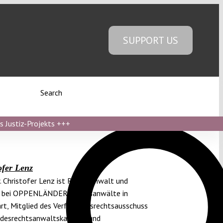
SUPPORT US
Search
s Justiz-Projekts
+++
ofer Lenz
r. Christofer Lenz ist Rechtsanwalt und
r bei OPPENLÄNDER Rechtsanwälte in
rt, Mitglied des Verfassungsrechtsausschuss
ndesrechtsanwaltskammer und