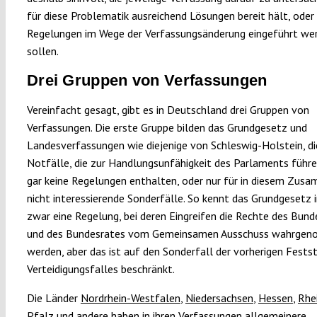
für diese Problematik ausreichend Lösungen bereit hält, oder
Regelungen im Wege der Verfassungsänderung eingeführt we
sollen.
Drei Gruppen von Verfassungen
Vereinfacht gesagt, gibt es in Deutschland drei Gruppen von
Verfassungen. Die erste Gruppe bilden das Grundgesetz und
Landesverfassungen wie diejenige von Schleswig-Holstein, di
Notfälle, die zur Handlungsunfähigkeit des Parlaments führ
gar keine Regelungen enthalten, oder nur für in diesem Zu
nicht interessierende Sonderfälle. So kennt das Grundgesetz i
zwar eine Regelung, bei deren Eingreifen die Rechte des Bun
und des Bundesrates vom Gemeinsamen Ausschuss wahrge
werden, aber das ist auf den Sonderfall der vorherigen Fests
Verteidigungsfalles beschränkt.
Die Länder
Nordrhein-Westfalen
,
Niedersachsen
,
Hessen
,
Rhe
Pfalz
und andere haben in ihren Verfassungen allgemeinere