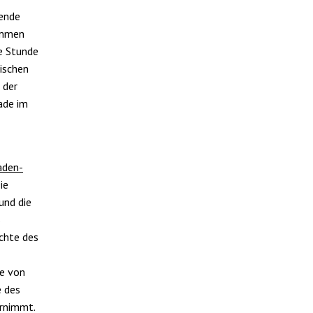
ende
ommen
e Stunde
ischen
 der
ade im
aden-
ie
und die
s
chte des
pe von
e des
hrnimmt.