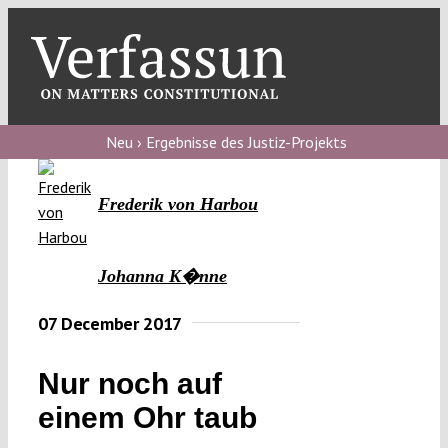
Skip
to
content
Toggl
Navig
Verfassungs
blog
Neu › Ergebnisse des Justiz-Projekts
Verfassungs
Frederik von Harbou
debate
Verfassungs
Johanna K�nne
podcast
07 December 2017
Verfassungs
editorial
Nur noch auf
About
einem Ohr taub