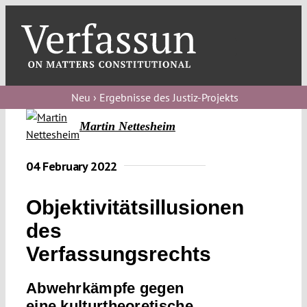
Skip
to
content
Toggl
Navig
Verfassungs
blog
Neu › Ergebnisse des Justiz-Projekts
Martin Nettesheim
Verfassungs
debate
04 February 2022
Verfassungs
podcast
Objektivitätsillusionen
Verfassungs
des
editorial
Verfassungsrechts
About
Abwehrkämpfe gegen
eine kulturtheoretische