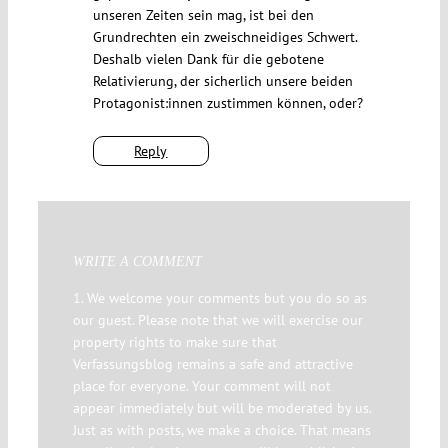
unseren Zeiten sein mag, ist bei den
Grundrechten ein zweischneidiges Schwert.
Deshalb vielen Dank für die gebotene
Relativierung, der sicherlich unsere beiden
Protagonist:innen zustimmen können, oder?
Reply
WRITE A COMMENT
1. We welcome your comments but you do so as
our guest. Please note that we will exercise our
property rights to make sure that
Verfassungsblog remains a safe and attractive
place for everyone. Your comment will not
appear immediately but will be moderated by us.
Just as with posts, we make a choice. That means