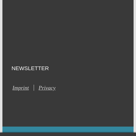
NEWSLETTER
Imprint
Privacy
This site is registered on Toolset.com as a development site.